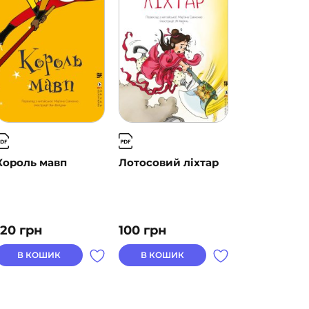
Король мавп
Лотосовий ліхтар
120
грн
100
грн
В КОШИК
В КОШИК