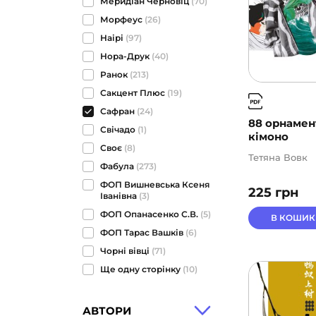
Меридіан Черновіц
(70)
Морфеус
(26)
Наірі
(97)
Нора-Друк
(40)
Ранок
(213)
Сакцент Плюс
(19)
Сафран
(24)
88 орнамен
Свічадо
(1)
кімоно
Своє
(8)
Тетяна Вовк
Фабула
(273)
ФОП Вишневська Ксеня
225
грн
Іванівна
(3)
ФОП Опанасенко С.В.
(5)
В КОШИК
ФОП Тарас Вашків
(6)
Чорні вівці
(71)
Ще одну сторінку
(10)
АВТОРИ