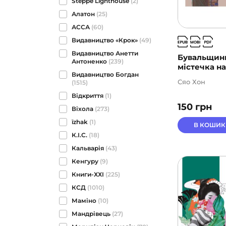
Steppe Lighthouse
(2)
Алатон
(25)
АССА
(60)
Видавництво «Крок»
(49)
Видавництво Анетти
Бувальщин
Антоненко
(239)
містечка на 
Видавництво Богдан
Сяо Хон
(1515)
Відкриття
(1)
150
грн
Віхола
(273)
їzhak
(1)
В КОШИК
К.І.С.
(18)
Кальварія
(43)
Кенгуру
(9)
Книги-ХХІ
(225)
КСД
(1010)
Маміно
(10)
Мандрівець
(27)