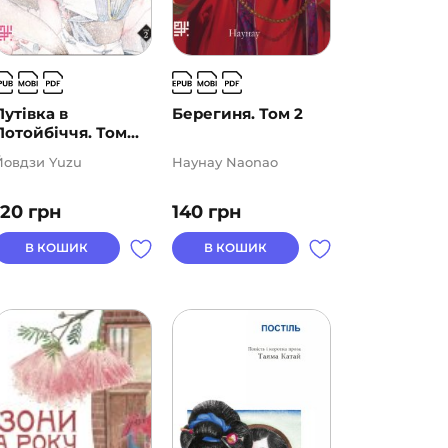
Путівка в
Берегиня. Том 2
Потойбіччя. Том...
Йовдзи Yuzu
Наунау Naonao
120
грн
140
грн
В КОШИК
В КОШИК