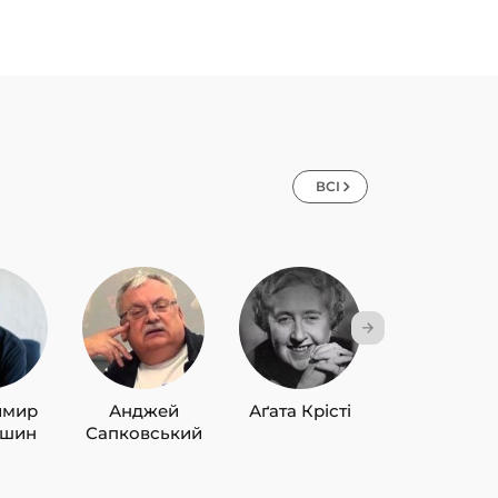
ВСІ
имир
Анджей
Аґата Крісті
Лю Цисін
ишин
Сапковський