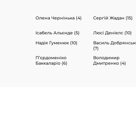
Олена Чернінька (4)
Сергій Жадан (15)
Ісабель Альєнде (5)
Люсі Деніелс (10)
Надія Гуменюк (10)
Василь Добрянсь
(7)
П’єрдоменіко
Володимир
Баккаларіо (6)
Дмитренко (4)