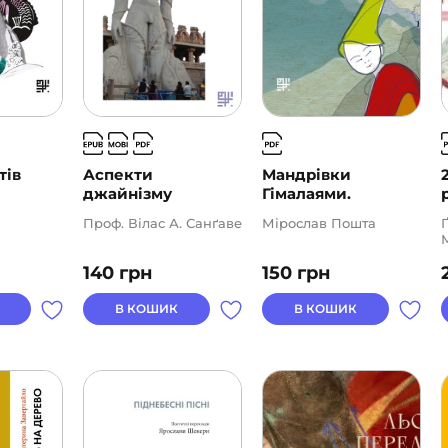
тів
Аспекти
Мандрівки
джайнізму
Гімалаями.
Проф. Вілас А. Санґаве
Мірослав Пошта
140
грн
150
грн
В КОШИК
В КОШИК