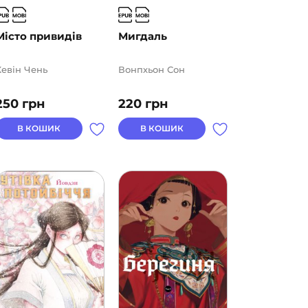
Місто привидів
Мигдаль
Кевін Чень
Вонпхьон Сон
250
грн
220
грн
В КОШИК
В КОШИК