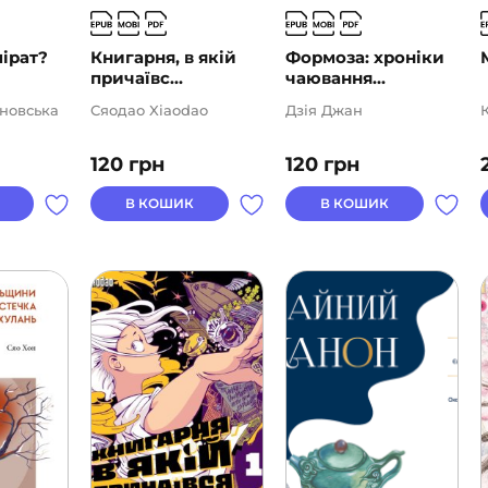
ірат?
Книгарня, в якій
Формоза: хроніки
причаївс...
чаювання...
новська
Сяодао Xiaodao
Дзія Джан
120
грн
120
грн
В КОШИК
В КОШИК