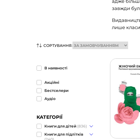
адже більші
завжди бул
Видавництво
лише класич
СОРТУВАННЯ:
В наявності
Акційні
Бестселери
Аудіо
КАТЕГОРІЇ
Книги для дітей
(836)
Книги для підлітків
(240)