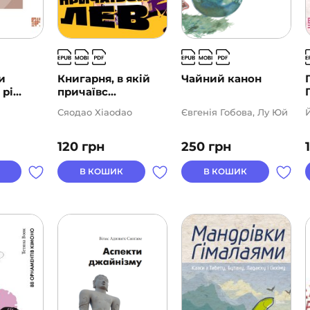
и
Книгарня, в якій
Чайний канон
рі...
причаївс...
Сяодао Xiaodao
Євгенія Гобова, Лу Юй
120
грн
250
грн
В КОШИК
В КОШИК