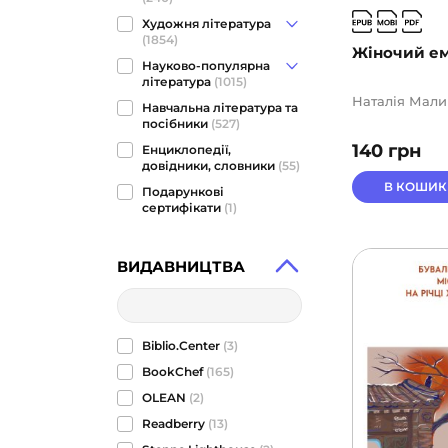
Художня література
(1854)
Жіночий ем
Науково-популярна
література
(1015)
Наталія Мали
Навчальна література та
посібники
(527)
140
грн
Енциклопедії,
довідники, словники
(55)
В КОШИК
Подарункові
сертифікати
(1)
ВИДАВНИЦТВА
Biblio.Center
(3)
BookChef
(165)
OLEAN
(2)
Readberry
(13)