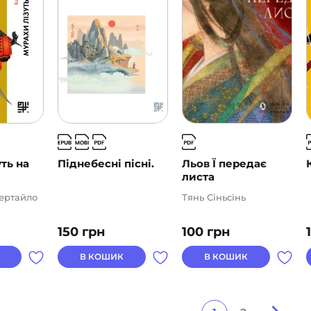
ть на
Піднебесні пісні.
Льов Ї передає
листа
ертайло
Тянь Сіньсінь
150
грн
100
грн
В КОШИК
В КОШИК