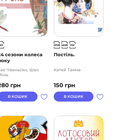
24 сезони колеса
Постіль.
року
Ґао Чвеньсян, Шао
Катай Таяма
Мінь
280
грн
150
грн
В КОШИК
В КОШИК