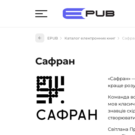
Худож
EPUB
Каталог електронних книг
Сафра
Книги
Книги
Сафран
Науко
Навч
«Сафран» —
(527)
краще розум
Енци
(55)
Команда вод
Подар
мов класичн
знавців схі
створювати 
Світлана Пр