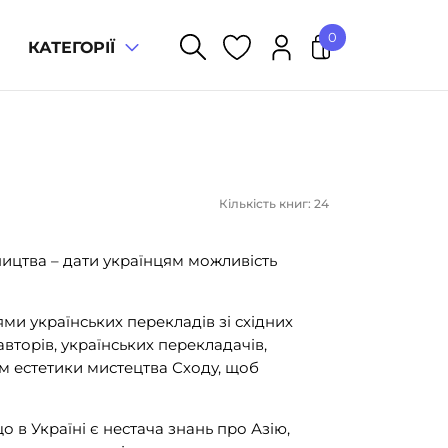
0
КАТЕГОРІЇ
У кошику немає товарів.
Кількість книг: 24
ицтва – дати українцям можливість
ми українських перекладів зі східних
авторів, українських перекладачів,
ям естетики мистецтва Сходу, щоб
 в Україні є нестача знань про Азію,