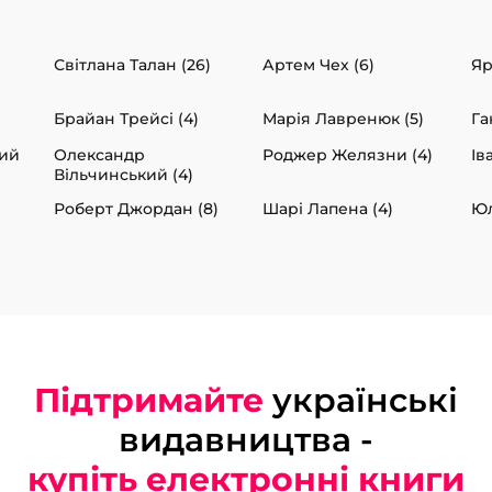
Світлана Талан (26)
Артем Чех (6)
Яр
Брайан Трейсі (4)
Марія Лавренюк (5)
Га
кий
Олександр
Роджер Желязни (4)
Ів
Вільчинський (4)
Роберт Джордан (8)
Шарі Лапена (4)
Юл
Підтримайте
українські
видавництва -
купіть електронні книги