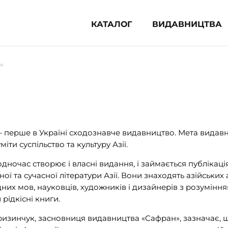
КАТАЛОГ
ВИДАВНИЦТВА
ня література (1854)
н
 для дітей (836)
 для підлітків (240)
во-популярна література (1015)
альна література та посібники
 перше в Україні сходознавче видавництво. Мета видавн
іти суспільство та культуру Азії.
клопедії, довідники, словники
ночас створює і власні видання, і займається публікація
ункові сертифікати (1)
ої та сучасної літератури Азії. Вони знаходять азійських 
дних мов, науковців, художників і дизайнерів з розумінн
рідкісні книги.
изинчук, засновниця видавництва «Сафран», зазначає, що