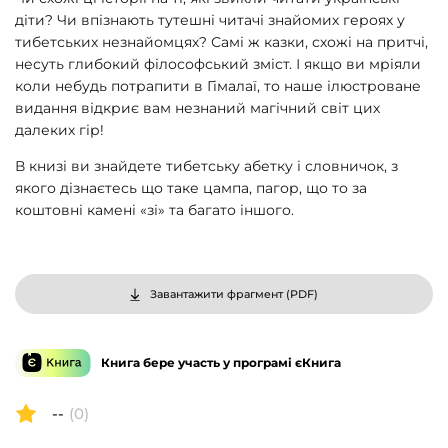
діти? Чи впізнають тутешні читачі знайомих героях у
тибетських незнайомцях? Самі ж казки, схожі на притчі,
несуть глибокий філософський зміст. І якщо ви мріяли
коли небудь потрапити в Гімалаї, то наше ілюстроване
видання відкриє вам незнаний магічний світ цих
далеких гір!
В книзі ви знайдете тибетську абетку і словничок, з
якого дізнаєтесь що таке цампа, пагор, що то за
коштовні камені «зі» та багато іншого.
Завантажити фрагмент (
PDF
)
Книга бере участь у програмі єКнига
--
(0)