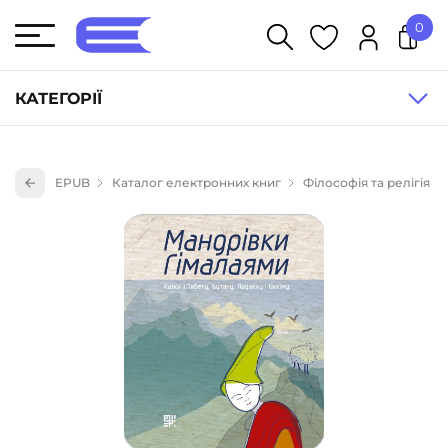
0
У кошику немає товарів.
КАТЕГОРІЇ
Художня література (1854)
EPUB
Каталог електронних книг
Філософія та релігія
Книги для дітей (836)
Книги для підлітків (240)
Науково-популярна література (1015)
Навчальна література та посібники (527)
Енциклопедії, довідники, словники (55)
Подарункові сертифікати (1)