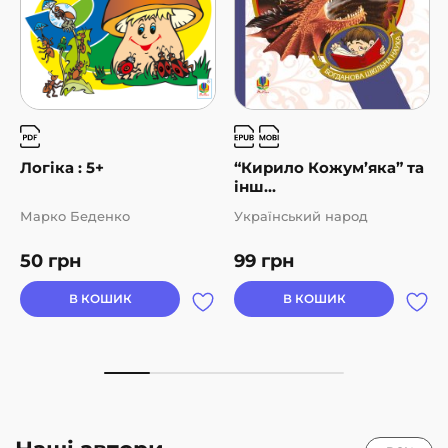
Логіка : 5+
“Кирило Кожум’яка” та
інш...
Марко Беденко
Український народ
50
грн
99
грн
В КОШИК
В КОШИК