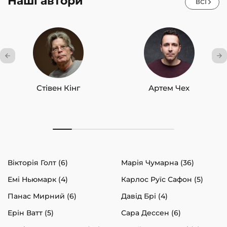
Наші автори
ВСІ
Стівен Кінг
Артем Чех
Вікторія Голт (6)
Марія Чумарна (36)
Емі Ньюмарк (4)
Карлос Руїс Сафон (5)
Панас Мирний (6)
Давід Брі (4)
Ерін Ватт (5)
Сара Дессен (6)