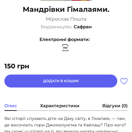
Мандрівки Гімалаями.
Мірослав Пошта
Видавництво:
Сафран
Електронні формати:
150
грн
ДОДАТИ В КОШИК
Опис
Характеристики
Відгуки (0)
Які історії слухають діти на Даху світу, в Гімалаях, — там,
де височіють гори Джомолунгма та Кайлаш? Про кого?
Чи схожі ці історії на ті, які звикли читати українські