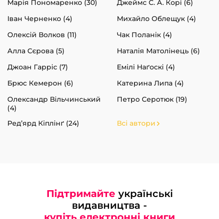
Марія Пономаренко (30)
Джеймс С. А. Корі (6)
Іван Черненко (4)
Михайло Облещук (4)
Олексій Волков (11)
Чак Поланік (4)
Алла Сєрова (5)
Наталія Матолінець (6)
Джоан Гарріс (7)
Емілі Наґоскі (4)
Брюс Кемерон (6)
Катерина Липа (4)
Олександр Вільчинський
Петро Серотюк (19)
(4)
Ред’ярд Кіплінґ (24)
Всі автори
Підтримайте
українські
видавництва -
купіть електронні книги