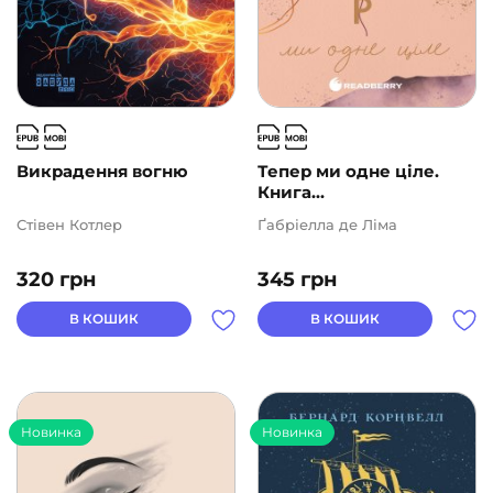
Викрадення вогню
Тепер ми одне ціле.
Книга...
Стівен Котлер
Ґабріелла де Ліма
320
грн
345
грн
В КОШИК
В КОШИК
Новинка
Новинка