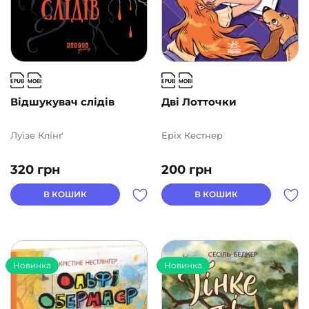
Відшукувач слідів
Дві Лотточки
Луїзе Клінґ
Еріх Кестнер
320
грн
200
грн
В КОШИК
В КОШИК
Новинка
Новинка