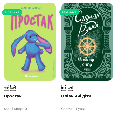
Новинка
Новинка
Простак
Опівнічні діти
Марі Мюрай
Салман Рушді