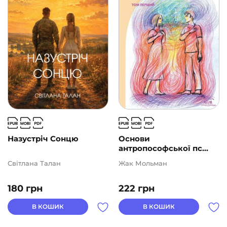
Подарункові сертифікати
(1)
ВИДАВНИЦТВА
АВТОРИ
ЦІНА
2
1000
Назустріч Cонцю
Основи
антропософської пс...
Світлана Талан
Жак Мольман
180
грн
222
грн
В КОШИК
В КОШИК