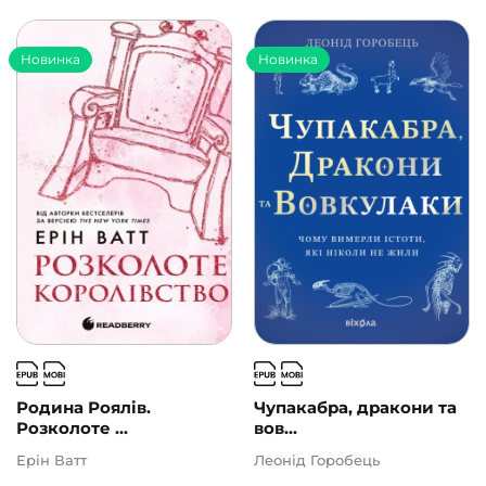
Новинка
Новинка
Родина Роялів.
Чупакабра, дракони та
Розколоте ...
вов...
Ерін Ватт
Леонід Горобець