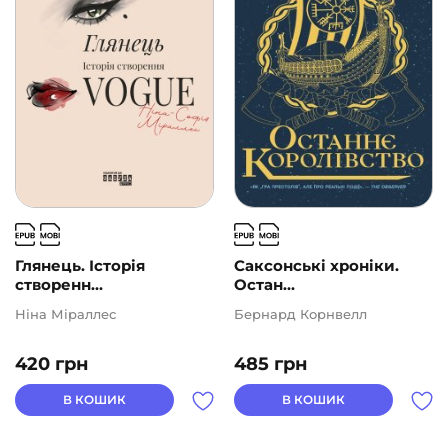
Глянець. Історія
Саксонські хроніки.
створенн...
Остан...
Ніна Міраллес
Бернард Корнвелл
420
грн
485
грн
В КОШИК
В КОШИК