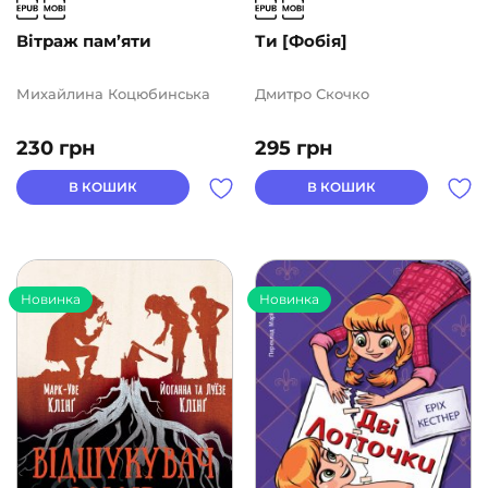
Вітраж пам’яти
Ти [Фобія]
Михайлина Коцюбинська
Дмитро Скочко
230
грн
295
грн
В КОШИК
В КОШИК
Новинка
Новинка