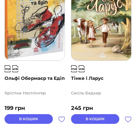
Ольфі Обермаєр та Едіп
Тінке і Ларус
Крістіне Нестлінґер
Сесіль Бедкер
199
грн
245
грн
В КОШИК
В КОШИК