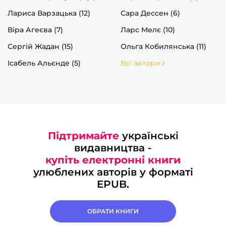
Лариса Варзацька (12)
Сара Дессен (6)
Віра Агеєва (7)
Ларс Мелє (10)
Сергій Жадан (15)
Ольга Кобилянська (11)
Ісабель Альєнде (5)
Всі автори
Підтримайте
українські
видавництва -
купіть електронні книги
улюблених авторів у форматі
EPUB.
ОБРАТИ КНИГИ