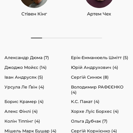
Стівен Кінг
Артем Чех
Александр Дюма (7)
Ерік-Емманюель Шмітт (5)
Джоджо Мойєс (14)
Юрій Андрухович (4)
Іван Андрусяк (5)
Сергій Синюк (8)
Урсула Ле Ґвін (4)
Володимир РАФЄЄНКО
(4)
Борис Крамер (4)
К.С. Пакат (4)
Алекс Фінлі (4)
Хорхе Луїс Борхес (4)
Колін Тіппінг (4)
Ольга Дубчак (7)
Мішель Марк Бушар (4)
Сергій Корнієнко (4)