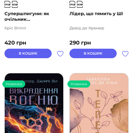
Супершпигуни: як
Лідер, що тямить у ШІ
очільник...
Кріс Віппл
Девід де Кремер
420
грн
290
грн
В КОШИК
В КОШИК
Новинка
Новинка