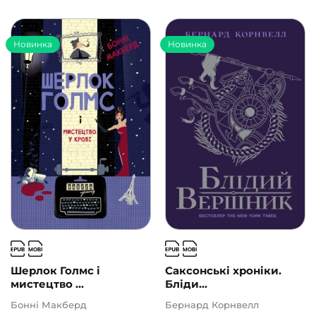
Новинка
Новинка
Шерлок Голмс і
Саксонські хроніки.
мистецтво ...
Бліди...
Бонні Макберд
Бернард Корнвелл