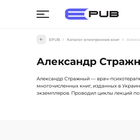
Худож
EPUB
Каталог електронних книг
Алекс
Книги
Книги
Александр Страж
Науко
Навч
Александр Стражный — врач-психотерапев
(527)
многочисленных книг, изданных в Украин
Енци
экземпляров. Проводил циклы лекций по 
(55)
Подар