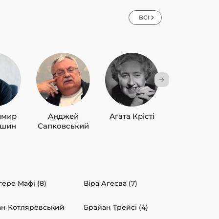
ВСІ
имир
Анджей
Аґата Крісті
Лю Цисін
ишин
Сапковський
гере Мафі (8)
Віра Агеєва (7)
ан Котляревський
Брайан Трейсі (4)