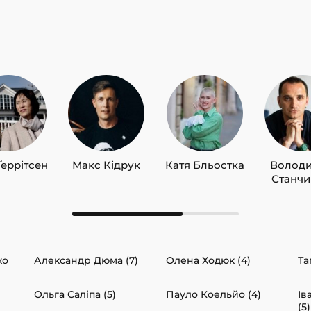
Ґеррітсен
Макс Кідрук
Катя Бльостка
Волод
Станч
ко
Александр Дюма (7)
Олена Ходюк (4)
Та
Ольга Саліпа (5)
Пауло Коельйо (4)
Ів
(5)