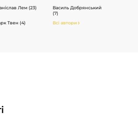
аніслав Лем (23)
Василь Добрянський
(7)
рк Твен (4)
Всі автори
і