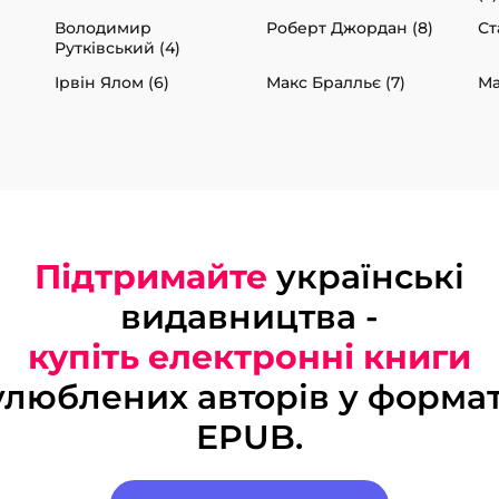
Володимир
Роберт Джордан (8)
Ст
Рутківський (4)
Ірвін Ялом (6)
Макс Бралльє (7)
Ма
Підтримайте
українські
видавництва -
купіть електронні книги
улюблених авторів у формат
EPUB.