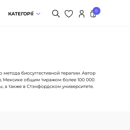
0
КАТЕГОРІЇ
У кошику немає товарів.
о метода биосуггестивной терапии. Автор
ии, Мексике общим тиражом более 100 000
, а также в Стэнфордском университете.