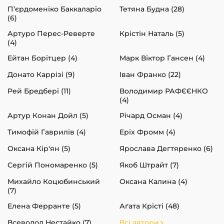
П’єрдоменіко Баккаларіо
Тетяна Будна (28)
(6)
Артуро Перес-Реверте
Крістін Наталь (5)
(4)
Ейтан Борітцер (4)
Марк Віктор Гансен (4)
Донато Каррізі (9)
Іван Франко (22)
Рей Бредбері (11)
Володимир РАФЄЄНКО
(4)
Артур Конан Дойл (5)
Річард Осман (4)
Тимофій Гаврилів (4)
Еріх Фромм (4)
Оксана Кір'ян (5)
Ярослава Дегтяренко (6)
Сергій Пономаренко (5)
Якоб Штрайт (7)
Михайло Коцюбинський
Оксана Калина (4)
(7)
Елена Ферранте (5)
Аґата Крісті (48)
Всеволод Нестайко (7)
Всі автори