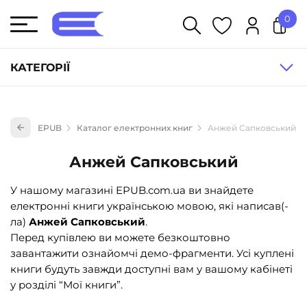
0
У кошику немає товарів.
КАТЕГОРІЇ
Художня література (1854)
EPUB
Каталог електронних книг
Анжей Сапковський
Книги для дітей (835)
Книги для підлітків (240)
Анжей Сапковський
Науково-популярна література (1015)
У нашому магазині EPUB.com.ua ви знайдете
Навчальна література та посібники (527)
електронні книги українською мовою, які написав(-
ла)
Анжей Сапковський
.
Енциклопедії, довідники, словники (55)
Перед купівлею ви можете безкоштовно
Подарункові сертифікати (1)
завантажити ознайомчі демо-фрагменти. Усі куплені
книги будуть завжди доступні вам у вашому кабінеті
у розділі “Мої книги”.