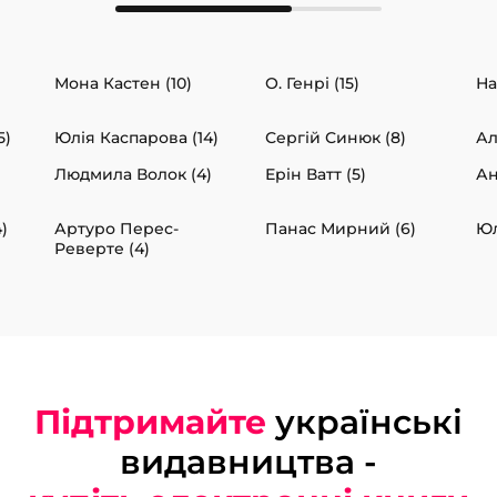
Мона Кастен (10)
О. Генрі (15)
На
5)
Юлія Каспарова (14)
Сергій Синюк (8)
Ал
Людмила Волок (4)
Ерін Ватт (5)
Ан
)
Артуро Перес-
Панас Мирний (6)
Юл
Реверте (4)
Підтримайте
українські
видавництва -