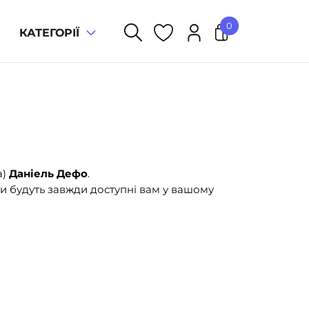
0
КАТЕГОРІЇ
У кошику немає товарів.
а)
Даніель Дефо
.
и будуть завжди доступні вам у вашому