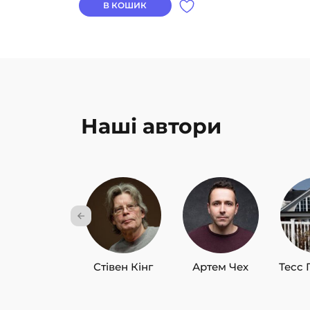
В КОШИК
Наші автори
Стівен Кінг
Артем Чех
Тесс 