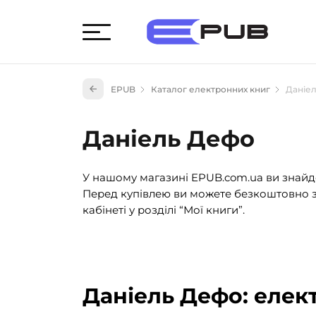
Худож
EPUB
Каталог електронних книг
Даніе
Книги
Книги
Даніель Дефо
Науко
Навч
У нашому магазині EPUB.com.ua ви знайде
(527)
Перед купівлею ви можете безкоштовно з
Енци
кабінеті у розділі “Мої книги”.
(55)
Подар
Даніель Дефо: елек