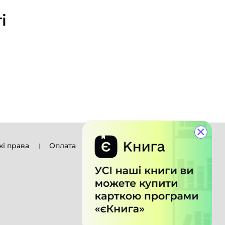
і
×
кі права
Оплата