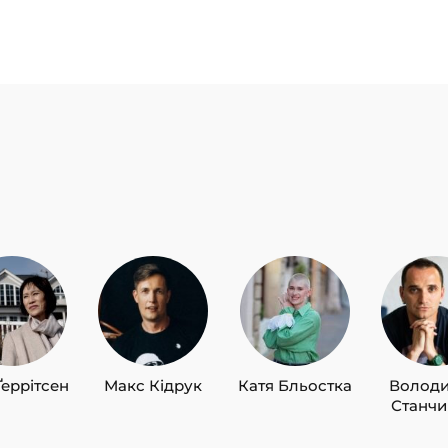
Ґеррітсен
Макс Кідрук
Катя Бльостка
Волод
Станч