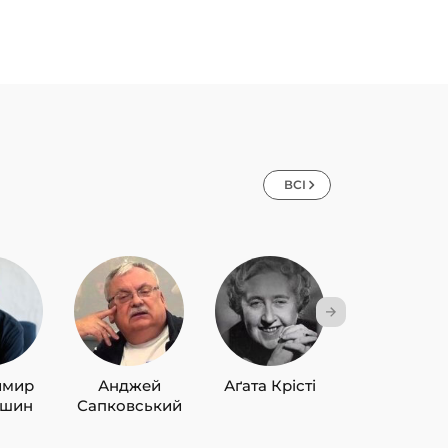
ВСІ
имир
Анджей
Аґата Крісті
Лю Цисін
ишин
Сапковський