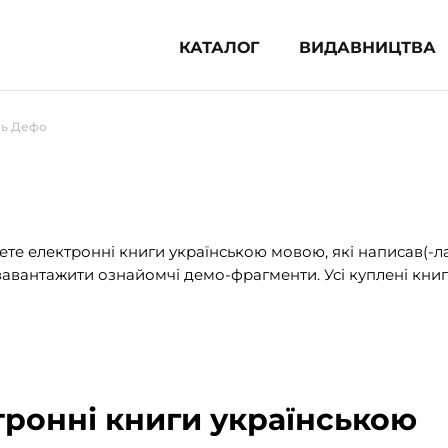
КАТАЛОГ
ВИДАВНИЦТВА
ня література (1854)
ль Дефо
 для дітей (836)
 для підлітків (240)
во-популярна література (1015)
альна література та посібники
те електронні книги українською мовою, які написав(-л
авантажити ознайомчі демо-фрагменти. Усі куплені книг
клопедії, довідники, словники
ункові сертифікати (1)
тронні книги українською