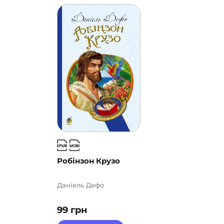
Робінзон Крузо
Даніель Дефо
99
грн