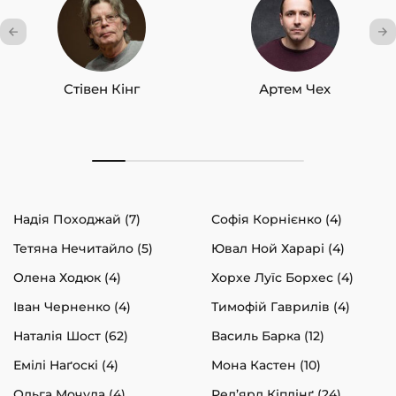
Стівен Кінг
Артем Чех
Надія Походжай (7)
Софія Корнієнко (4)
Тетяна Нечитайло (5)
Ювал Ной Харарі (4)
Олена Ходюк (4)
Хорхе Луїс Борхес (4)
Іван Черненко (4)
Тимофій Гаврилів (4)
Наталія Шост (62)
Василь Барка (12)
Емілі Наґоскі (4)
Мона Кастен (10)
Ольга Мочула (4)
Ред’ярд Кіплінґ (24)