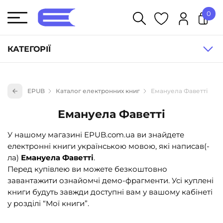
0
У кошику немає товарів.
КАТЕГОРІЇ
Художня література (1854)
EPUB
Каталог електронних книг
Емануела Фаветті
Книги для дітей (836)
Емануела Фаветті
Книги для підлітків (240)
Науково-популярна література (1015)
У нашому магазині EPUB.com.ua ви знайдете
електронні книги українською мовою, які написав(-
Навчальна література та посібники (527)
ла)
Емануела Фаветті
.
Енциклопедії, довідники, словники (55)
Перед купівлею ви можете безкоштовно
завантажити ознайомчі демо-фрагменти. Усі куплені
Подарункові сертифікати (1)
книги будуть завжди доступні вам у вашому кабінеті
у розділі “Мої книги”.