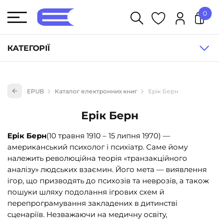
0
У кошику немає товарів.
КАТЕГОРІЇ
Художня література (1854)
EPUB
Каталог електронних книг
Ерік Берн
Книги для дітей (833)
Книги для підлітків (240)
Ерік Берн
Науково-популярна література (1015)
Ерік Берн
(10 травня 1910 – 15 липня 1970) —
Навчальна література та посібники (527)
американський психолог і психіатр. Саме йому
належить революційна теорія «транзакційного
Енциклопедії, довідники, словники (55)
аналізу» людських взаємин. Його мета — виявлення
Подарункові сертифікати (1)
ігор, що призводять до психозів та неврозів, а також
пошуки шляху подолання ігрових схем й
перепрограмування закладених в дитинстві
сценаріїв. Незважаючи на медичну освіту,