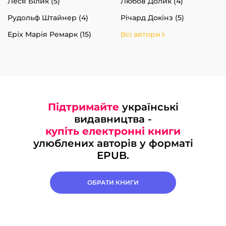
Леся Білик (5)
Любов Долик (4)
Рудольф Штайнер (4)
Річард Докінз (5)
Еріх Марія Ремарк (15)
Всі автори
Підтримайте
українські
видавництва -
купіть електронні книги
улюблених авторів у форматі
EPUB.
ОБРАТИ КНИГИ