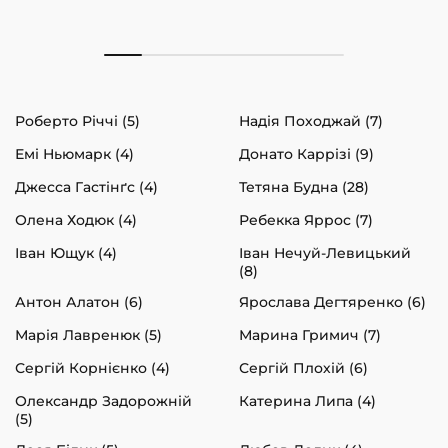
До своєї смерті у 1970 Ерік Берн був практикуючим
психотерапевтом в Каліфорнії, займав ключові
посади в професійних психіатричних організаціях та
лікарнях.
Роберто Річчі (5)
Надія Походжай (7)
Емі Ньюмарк (4)
Донато Каррізі (9)
Джесса Гастінґс (4)
Тетяна Будна (28)
Олена Ходюк (4)
Ребекка Яррос (7)
Іван Ющук (4)
Іван Нечуй-Левицький
(8)
Антон Алатон (6)
Ярослава Дегтяренко (6)
Марія Лавренюк (5)
Марина Гримич (7)
Сергій Корнієнко (4)
Сергій Плохій (6)
Олександр Задорожній
Катерина Липа (4)
(5)