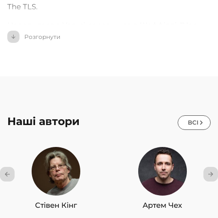
The TLS.
Народилася в Уельсі, зараз живе в Шеффілді. “Час
для кохання” – дебютний роман Голлі Вільямс.
Розгорнути
Наші автори
ВСІ
Стівен Кінг
Артем Чех