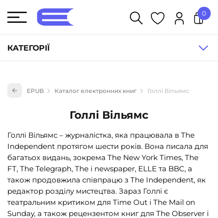
0
У кошику немає товарів.
КАТЕГОРІЇ
Художня література (1854)
EPUB
Каталог електронних книг
Голлі Вільямс
Книги для дітей (835)
Книги для підлітків (240)
Голлі Вільямс
Науково-популярна література (1015)
Голлі Вільямс – журналістка, яка працювала в The
Навчальна література та посібники (527)
Independent протягом шести років. Вона писала для
багатьох видань, зокрема The New York Times, The
Енциклопедії, довідники, словники (55)
FT, The Telegraph, The i newspaper, ELLE та BBC, а
Подарункові сертифікати (1)
також продовжила співпрацю з The Independent, як
редактор розділу мистецтва. Зараз Голлі є
театральним критиком для Time Out і The Mail on
Sunday, а також рецензентом книг для The Observer і