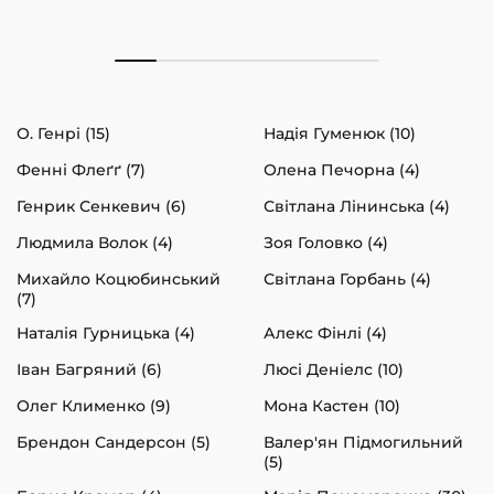
О. Генрі (15)
Надія Гуменюк (10)
Фенні Флеґґ (7)
Олена Печорна (4)
Генрик Сенкевич (6)
Світлана Лінинська (4)
Людмила Волок (4)
Зоя Головко (4)
Михайло Коцюбинський
Світлана Горбань (4)
(7)
Наталія Гурницька (4)
Алекс Фінлі (4)
Іван Багряний (6)
Люсі Деніелс (10)
Олег Клименко (9)
Мона Кастен (10)
Брендон Сандерсон (5)
Валер'ян Підмогильний
(5)