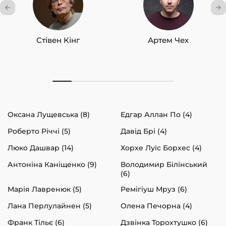
Стівен Кінг
Артем Чех
Оксана Лущевська (8)
Едгар Аллан По (4)
Роберто Річчі (5)
Давід Брі (4)
Люко Дашвар (14)
Хорхе Луїс Борхес (4)
Антоніна Каніщенко (9)
Володимир Білінський
(6)
Марія Лавренюк (5)
Ремігіуш Мруз (6)
Лана Перлулайнен (5)
Олена Печорна (4)
Франк Тільє (6)
Дзвінка Торохтушко (6)