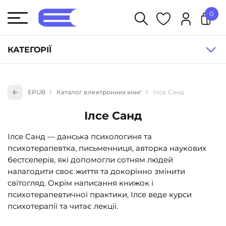
0
У кошику немає товарів.
КАТЕГОРІЇ
Художня література (1854)
EPUB
Каталог електронних книг
Ілсе Санд
Книги для дітей (836)
Ілсе Санд
Книги для підлітків (240)
Науково-популярна література (1015)
Ілсе Санд — данська психологиня та
психотерапевтка, письменниця, авторка наукових
Навчальна література та посібники (527)
бестселерів, які допомогли сотням людей
Енциклопедії, довідники, словники (55)
налагодити своє життя та докорінно змінити
світогляд. Окрім написання книжок і
Подарункові сертифікати (1)
психотерапевтичної практики, Ілсе веде курси
психотерапії та читає лекції.