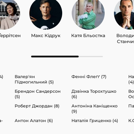
Ґеррітсен
Макс Кідрук
Катя Бльостка
Волод
Станч
4)
Валер'ян
Фенні Флеґґ (7)
На
Підмогильний (5)
(4)
Брендон Сандерсон
Дзвінка Торохтушко
В
(5)
(6)
Ос
Роберт Джордан (8)
Антоніна Каніщенко
Па
(9)
а-
Антон Алатон (6)
Наталія Гриценко (4)
К.