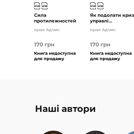
Сила
Як подолати кри
протилежностей
управлі...
Іцхак Адізес
Іцхак Адізес
170
грн
170
грн
Книга недоступна
Книга недоступна
для продажу
для продажу
Наші автори