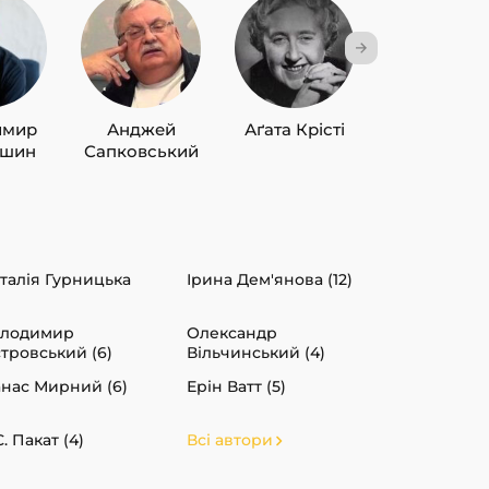
имир
Анджей
Аґата Крісті
Лю Цисін
ишин
Сапковський
талія Гурницька
Ірина Дем'янова (12)
олодимир
Олександр
тровський (6)
Вільчинський (4)
нас Мирний (6)
Ерін Ватт (5)
С. Пакат (4)
Всі автори