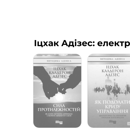
Іцхак Адізес: елект