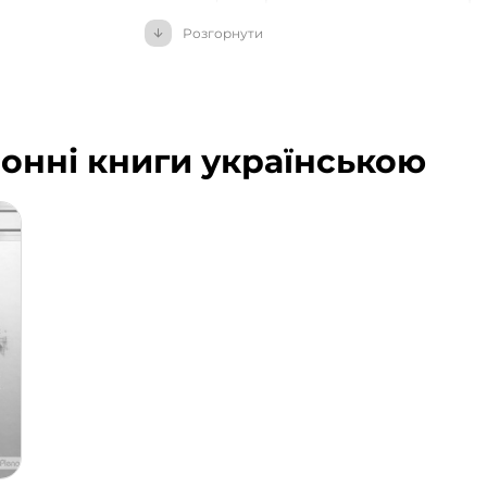
Протягом тридцяти років він був шта
Розгорнути
Андерсена при Каліфорнійському універ
якості запрошеного викладача в Стенф
університетах, а також в Єврейському ун
університеті. Доктор Адізес має ступін
ронні книги українською
Бакалавра гуманітарних наук з Єврейськ
Крім того, доктор Адізес відзначений се
ніж 50 країнах. Роботи доктора Адізеса 
«Fortune», «New York Times», «London Fina
Іцхак Адізес є автором понад двох десят
Його книга «Управління життєвим цикл
посібником в теорії управління, і була о
книг в «Library Journal». За підсумками
Лідерства» видання «Executive Excellen
ділових журналів в США, доктор Адізес 
Доктор Адізес живе в Санта-Барбарі, шт
продовжує писати.