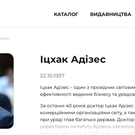
КАТАЛОГ
ВИДАВНИЦТВА
ня література (1854)
Адізес
 для дітей (833)
 для підлітків (240)
Іцхак Адізес
во-популярна література (1015)
альна література та посібники
22.10.1937
Іцхак Адізес – один з провідних світови
клопедії, довідники, словники
ефективності ведення бізнесу та урядово
ункові сертифікати (1)
За останні 40 років доктор Іцхак Адізе
комерційними організаціями світу, а та
при уряді глав багатьох держав. Доктор
директором Інституту Адізеса, організаці
змінами, має філії в США і в 14 інших кра