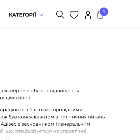
0
КАТЕГОРІЇ
У кошику немає товарів.
х експертів в області підвищення
ї діяльності.
с працював з багатьма провідними
кож був консультантом з політичних питань
 Адізес є засновником і генеральним
ї, що спеціалізується на управлінні
їнах.