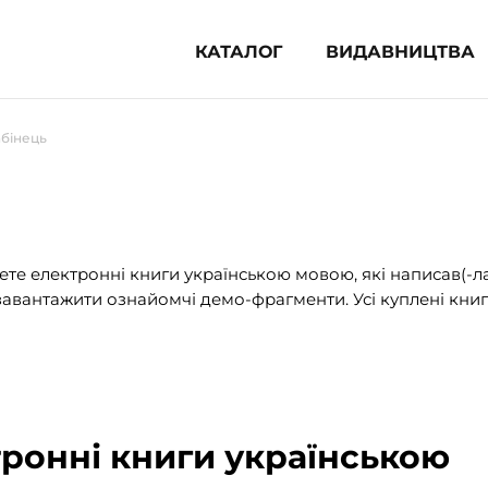
КАТАЛОГ
ВИДАВНИЦТВА
ня література (1854)
абінець
 для дітей (833)
 для підлітків (240)
во-популярна література (1015)
альна література та посібники
те електронні книги українською мовою, які написав(-л
авантажити ознайомчі демо-фрагменти. Усі куплені книг
клопедії, довідники, словники
ункові сертифікати (1)
тронні книги українською