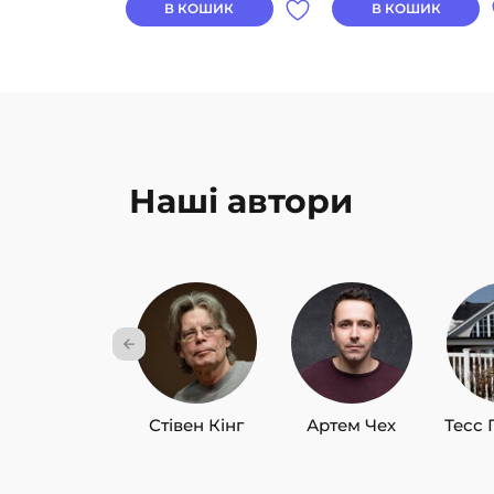
В КОШИК
В КОШИК
Наші автори
Стівен Кінг
Артем Чех
Тесс 