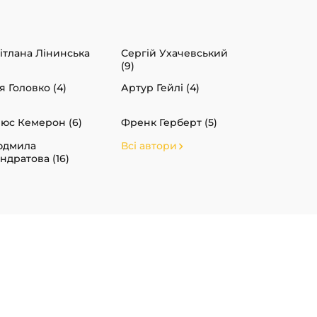
ітлана Лінинська
Сергій Ухачевський
(9)
я Головко (4)
Артур Гейлі (4)
юс Кемерон (6)
Френк Герберт (5)
юдмила
Всі автори
ндратова (16)