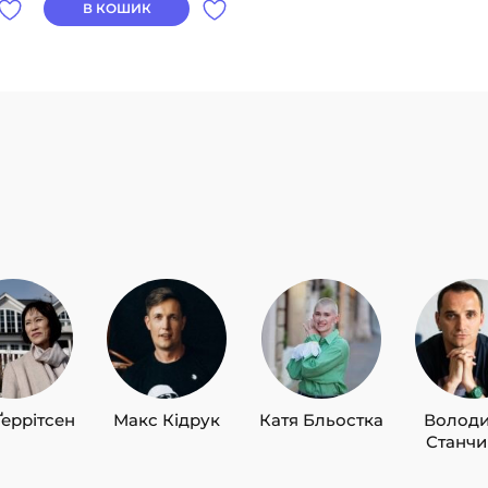
В КОШИК
Ґеррітсен
Макс Кідрук
Катя Бльостка
Волод
Станч