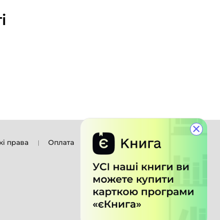
і
×
кі права
Оплата