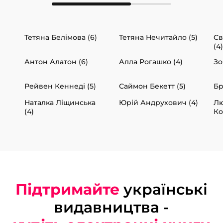
Тетяна Белімова (6)
Тетяна Нечитайло (5)
Св
(4)
Антон Алатон (6)
Алла Рогашко (4)
Зо
Рейвен Кеннеді (5)
Саймон Бекетт (5)
Бр
Наталка Ліщинська
Юрій Андрухович (4)
Л
(4)
Ко
Підтримайте
українські
видавництва -