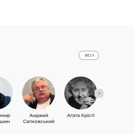
ВСІ
имир
Анджей
Аґата Крісті
Лю Цисін
ишин
Сапковський