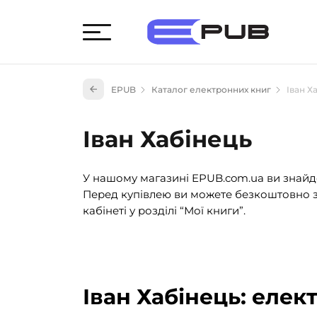
Худож
EPUB
Каталог електронних книг
Іван Х
Книги
Книги
Іван Хабінець
Науко
Навч
У нашому магазині EPUB.com.ua ви знайде
(527)
Перед купівлею ви можете безкоштовно з
Енци
кабінеті у розділі “Мої книги”.
(55)
Подар
Іван Хабінець: елек