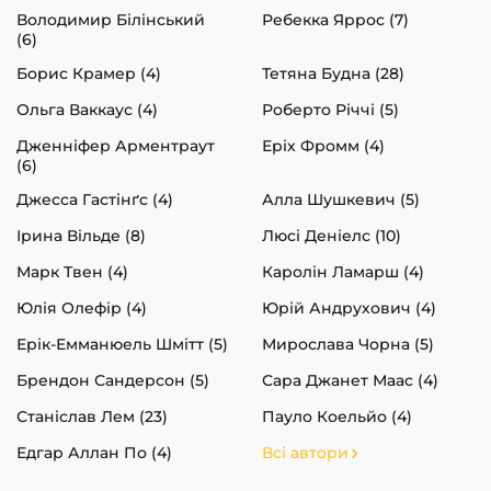
Володимир Білінський
Ребекка Яррос (7)
(6)
Борис Крамер (4)
Тетяна Будна (28)
Ольга Ваккаус (4)
Роберто Річчі (5)
Дженніфер Арментраут
Еріх Фромм (4)
(6)
Джесса Гастінґс (4)
Алла Шушкевич (5)
Ірина Вільде (8)
Люсі Деніелс (10)
Марк Твен (4)
Каролін Ламарш (4)
Юлія Олефір (4)
Юрій Андрухович (4)
Ерік-Емманюель Шмітт (5)
Мирослава Чорна (5)
Брендон Сандерсон (5)
Сара Джанет Маас (4)
Станіслав Лем (23)
Пауло Коельйо (4)
Едгар Аллан По (4)
Всі автори