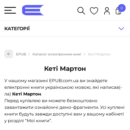
0
У кошику немає товарів.
КАТЕГОРІЇ
Художня література (1854)
EPUB
Каталог електронних книг
Кеті Мартон
Книги для дітей (833)
Книги для підлітків (240)
Кеті Мартон
Науково-популярна література (1015)
У нашому магазині EPUB.com.ua ви знайдете
Навчальна література та посібники (527)
електронні книги українською мовою, які написав(-
ла)
Кеті Мартон
.
Енциклопедії, довідники, словники (55)
Перед купівлею ви можете безкоштовно
Подарункові сертифікати (1)
завантажити ознайомчі демо-фрагменти. Усі куплені
книги будуть завжди доступні вам у вашому кабінеті
у розділі “Мої книги”.