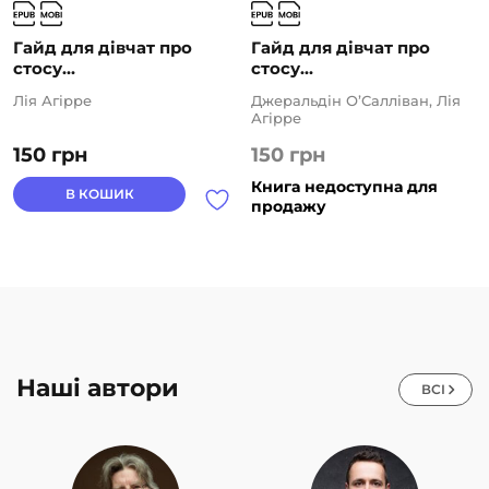
Гайд для дівчат про
Гайд для дівчат про
стосу...
стосу...
Лія Агірре
Джеральдін О’Салліван, Лія
Агірре
150
грн
150
грн
Книга недоступна для
В КОШИК
продажу
Наші автори
ВСІ