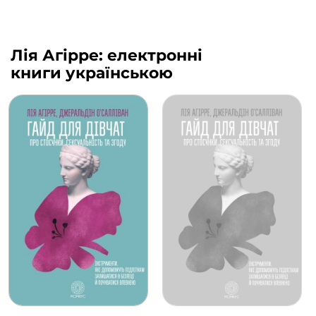
Лія Агірре: електронні
книги українською