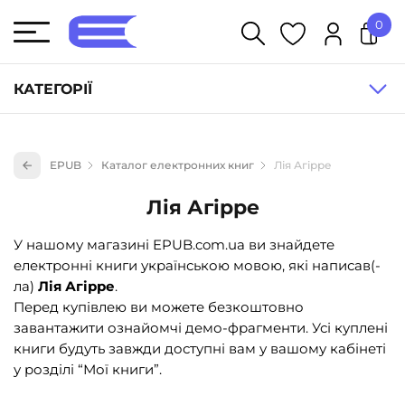
0
У кошику немає товарів.
КАТЕГОРІЇ
Художня література (1854)
EPUB
Каталог електронних книг
Лія Агірре
Книги для дітей (836)
Лія Агірре
Книги для підлітків (240)
Науково-популярна література (1015)
У нашому магазині EPUB.com.ua ви знайдете
електронні книги українською мовою, які написав(-
Навчальна література та посібники (527)
ла)
Лія Агірре
.
Енциклопедії, довідники, словники (55)
Перед купівлею ви можете безкоштовно
завантажити ознайомчі демо-фрагменти. Усі куплені
Подарункові сертифікати (1)
книги будуть завжди доступні вам у вашому кабінеті
у розділі “Мої книги”.