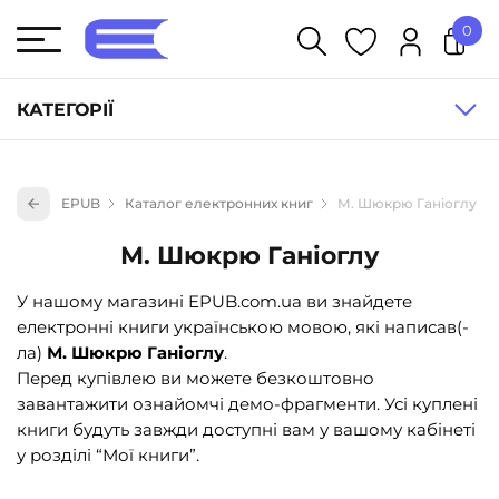
0
У кошику немає товарів.
КАТЕГОРІЇ
Художня література (1854)
EPUB
Каталог електронних книг
М. Шюкрю Ганіоглу
Книги для дітей (835)
М. Шюкрю Ганіоглу
Книги для підлітків (240)
Науково-популярна література (1015)
У нашому магазині EPUB.com.ua ви знайдете
електронні книги українською мовою, які написав(-
Навчальна література та посібники (527)
ла)
М. Шюкрю Ганіоглу
.
Енциклопедії, довідники, словники (55)
Перед купівлею ви можете безкоштовно
завантажити ознайомчі демо-фрагменти. Усі куплені
Подарункові сертифікати (1)
книги будуть завжди доступні вам у вашому кабінеті
у розділі “Мої книги”.