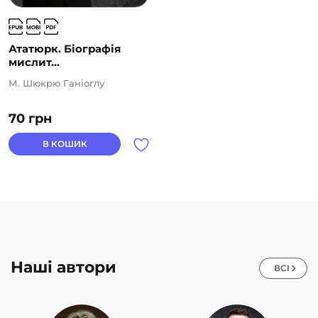
Ататюрк. Біографія
мислит...
М. Шюкрю Ганіоглу
70
грн
В КОШИК
Наші автори
ВСІ