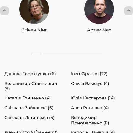
Стівен Кінг
Артем Чех
Дзвінка Торохтушко (6)
Іван Франко (22)
Володимир Станчишин
Ольга Ваккаус (4)
(9)
Наталія Гриценко (4)
Юлія Каспарова (14)
Світлана Зайковскі (6)
Алла Рогашко (4)
Світлана Лінинська (4)
Володимир
Пономаренко (11)
Жан-Крістоф Ґранже (9)
Каролін Ламарш (4)