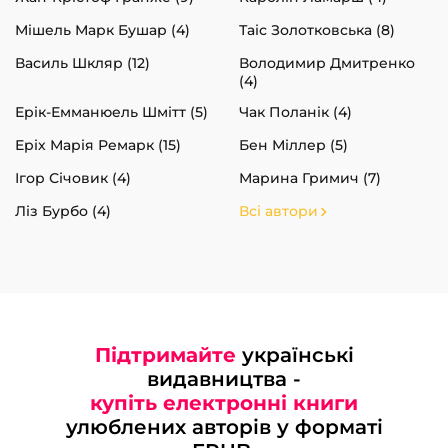
Мішель Марк Бушар (4)
Таіс Золотковська (8)
Василь Шкляр (12)
Володимир Дмитренко
(4)
Ерік-Емманюель Шмітт (5)
Чак Поланік (4)
Еріх Марія Ремарк (15)
Бен Міллер (5)
Ігор Січовик (4)
Марина Гримич (7)
Ліз Бурбо (4)
Всі автори
Підтримайте
українські
видавництва -
купіть електронні книги
улюблених авторів у форматі