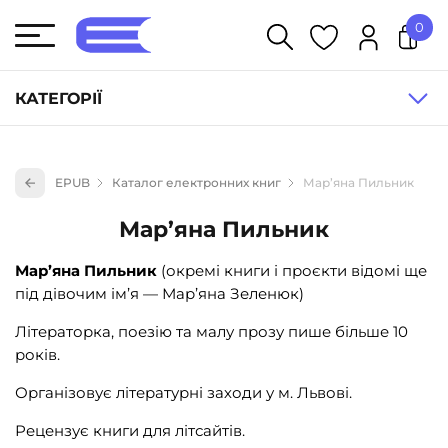
0
У кошику немає товарів.
КАТЕГОРІЇ
Художня література (1854)
EPUB
Каталог електронних книг
Мар’яна Пильник
Книги для дітей (836)
Мар’яна Пильник
Книги для підлітків (240)
Науково-популярна література (1015)
Мар’яна Пильник
(окремі книги і проєкти відомі ще
під дівочим ім’я — Мар’яна Зеленюк)
Навчальна література та посібники (527)
Енциклопедії, довідники, словники (55)
Літераторка, поезію та малу прозу пише більше 10
років.
Подарункові сертифікати (1)
Організовує літературні заходи у м. Львові.
Рецензує книги для літсайтів.