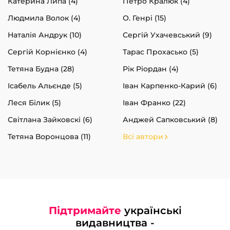
Катерина Липа (4)
Петро Кралюк (4)
Людмила Волок (4)
О. Генрі (15)
Наталія Андрук (10)
Сергій Ухачевський (9)
Сергій Корнієнко (4)
Тарас Прохасько (5)
Тетяна Будна (28)
Рік Ріордан (4)
Ісабель Альєнде (5)
Іван Карпенко-Карий (6)
Леся Білик (5)
Іван Франко (22)
Світлана Зайковскі (6)
Анджей Сапковський (8)
Тетяна Воронцова (11)
Всі автори
Підтримайте
українські
видавництва -