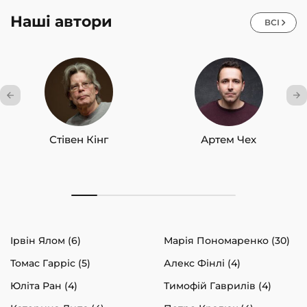
літконкурсі «Смолоскип»; у 2022 на цьому ж конкурсі
Наші автори
отримала відзнаку журі за поетичну збірку.
ВСІ
Лауреатка Всеукраїнського конкурсу малої прози ім.
Івана Чендея (2021).
Переможниця Всеукраїнського поетичного
конкурсу ім. Миколи Біденка (2021).
Учасниця фестивалів «Форум видавців», «Ніч у
Стівен Кінг
Артем Чех
Львові», «Чендей фест» та ін.
Ірвін Ялом (6)
Марія Пономаренко (30)
Томас Гарріс (5)
Алекс Фінлі (4)
Юліта Ран (4)
Тимофій Гаврилів (4)