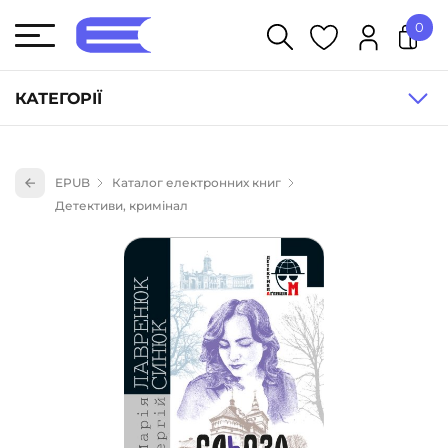
0
У кошику немає товарів.
КАТЕГОРІЇ
Художня література (1854)
EPUB
Каталог електронних книг
Книги для дітей (836)
Детективи, кримінал
Книги для підлітків (240)
Науково-популярна література (1015)
Навчальна література та посібники (527)
Енциклопедії, довідники, словники (55)
Подарункові сертифікати (1)