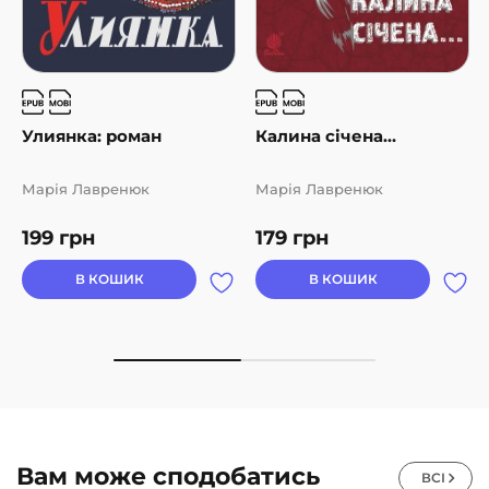
Улиянка: роман
Калина січена…
Марія Лавренюк
Марія Лавренюк
199
грн
179
грн
В КОШИК
В КОШИК
Вам може сподобатись
ВСІ