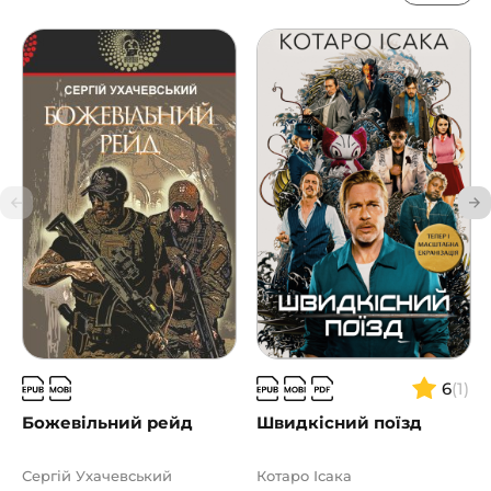
6
(1)
Божевільний рейд
Швидкісний поїзд
Сергій Ухачевський
Котаро Ісака