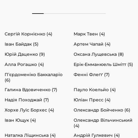
Сергій Корнієнко (4)
Марк Твен (4)
Іван Байдак (5)
Артем Чапай (4)
Юрій Даценко (9)
Оксана Лущевська (8)
Алла Рогашко (4)
Ерік-Емманюель Шмітт (5)
П’єрдоменіко Баккаларіо
Фенні Флеґґ (7)
(6)
Галина Вдовиченко (7)
Пауло Коельйо (4)
Надія Походжай (7)
Юліан Пресс (4)
Хорхе Луїс Борхес (4)
Олександр Бойченко (6)
Іван Ющук (4)
Олександр Вільчинський
(4)
Наталка Ліщинська (4)
Андрій Гулкевич (4)