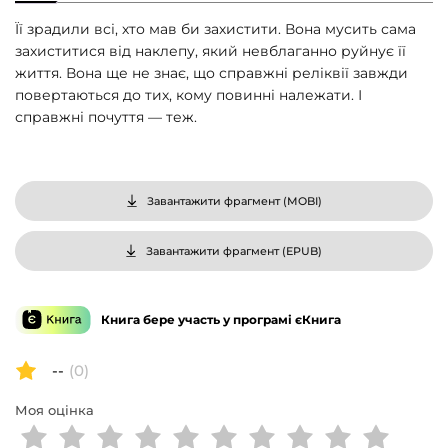
Її зрадили всі, хто мав би захистити. Вона мусить сама
захиститися від наклепу, який невблаганно руйнує її
життя. Вона ще не знає, що справжні реліквії завжди
повертаються до тих, кому повинні належати. І
справжні почуття — теж.
Завантажити фрагмент (
MOBI
)
Завантажити фрагмент (
EPUB
)
Книга бере участь у програмі єКнига
--
(0)
Моя оцінка