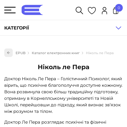
0
У кошику немає товарів.
КАТЕГОРІЇ
Художня література (1854)
EPUB
Каталог електронних книг
Ніколь ле Пера
Книги для дітей (836)
Книги для підлітків (240)
Ніколь ле Пера
Науково-популярна література (1015)
Доктор Ніколь Ле Пера – Голістичний Психолог, який
Навчальна література та посібники (527)
вірить, що психічне благополуччя доступне кожному.
Вона розвинула свою більш традиційну підготовку,
Енциклопедії, довідники, словники (55)
отриману в Корнеллському університеті та Новій
Подарункові сертифікати (1)
Школі, перейшовши до підходу, який визнає зв’язок
між розумом та тілом.
Доктор Ле Пера розглядає психічні та фізичні