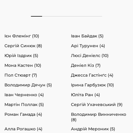
Ієн Флемінг (10)
Іван Байдак (5)
Сергій Синюк (8)
Арі Турунен (4)
Юрій Іздрик (5)
Люсі Деніелс (10)
Мона Кастен (10)
Деніел Кіз (7)
Пол Стюарт (7)
Джесса Гастінґс (4)
Володимир Дячун (5)
Ірина Гарбузюк (10)
Іван Черненко (4)
Юліта Ран (4)
Мартін Поллак (5)
Сергій Ухачевський (9)
Роман Гамада (4)
Володимир Винниченко
(8)
Алла Рогашко (4)
Андрій Мероник (5)