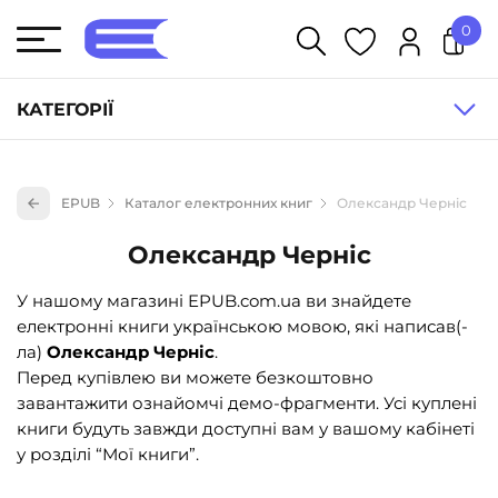
0
У кошику немає товарів.
КАТЕГОРІЇ
Художня література (1854)
EPUB
Каталог електронних книг
Олександр Черніс
Книги для дітей (835)
Олександр Черніс
Книги для підлітків (240)
Науково-популярна література (1015)
У нашому магазині EPUB.com.ua ви знайдете
електронні книги українською мовою, які написав(-
Навчальна література та посібники (527)
ла)
Олександр Черніс
.
Енциклопедії, довідники, словники (55)
Перед купівлею ви можете безкоштовно
завантажити ознайомчі демо-фрагменти. Усі куплені
Подарункові сертифікати (1)
книги будуть завжди доступні вам у вашому кабінеті
у розділі “Мої книги”.