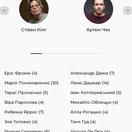
Стівен Кінг
Артем Чех
Еріх Фромм (4)
Александр Дюма (7)
Марія Пономаренко (30)
Люко Дашвар (14)
Тарас Прохасько (5)
Іван Котляревський (5)
Віра Паронова (4)
Михайло Облещук (4)
Ребекка Яррос (7)
Алла Рогашко (4)
Зоя Головко (4)
Таня Гуд (4)
Генрик Сенкевич (6)
Урсула Ле Ґвін (4)