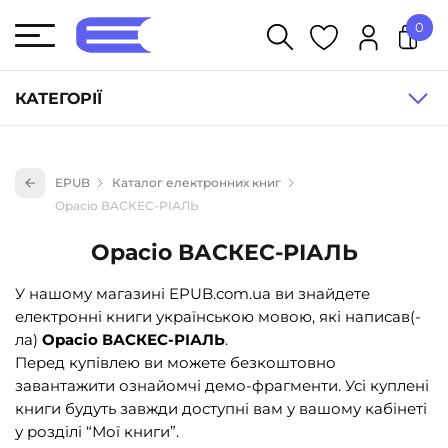
0
У кошику немає товарів.
КАТЕГОРІЇ
Художня література (1854)
EPUB
Каталог електронних книг
Книги для дітей (835)
Орасіо ВАСКЕС-РІАЛЬ
Книги для підлітків (240)
Орасіо ВАСКЕС-РІАЛЬ
Науково-популярна література (1015)
У нашому магазині EPUB.com.ua ви знайдете
Навчальна література та посібники (527)
електронні книги українською мовою, які написав(-
Енциклопедії, довідники, словники (55)
ла)
Орасіо ВАСКЕС-РІАЛЬ
.
Перед купівлею ви можете безкоштовно
Подарункові сертифікати (1)
завантажити ознайомчі демо-фрагменти. Усі куплені
книги будуть завжди доступні вам у вашому кабінеті
у розділі “Мої книги”.