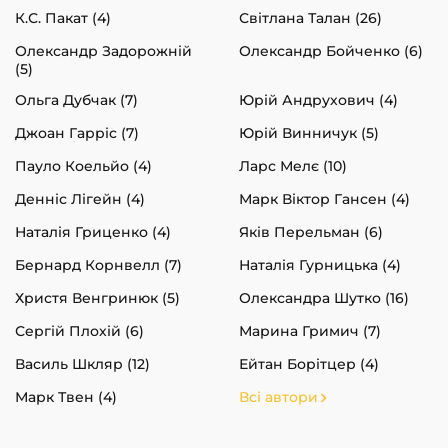
К.С. Пакат (4)
Світлана Талан (26)
Олександр Задорожній
Олександр Бойченко (6)
(5)
Ольга Дубчак (7)
Юрій Андрухович (4)
Джоан Гарріс (7)
Юрій Винничук (5)
Пауло Коельйо (4)
Ларс Мелє (10)
Денніс Лігейн (4)
Марк Віктор Гансен (4)
Наталія Гриценко (4)
Яків Перельман (6)
Бернард Корнвелл (7)
Наталія Гурницька (4)
Христя Венгринюк (5)
Олександра Шутко (16)
Сергій Плохій (6)
Марина Гримич (7)
Василь Шкляр (12)
Ейтан Борітцер (4)
Марк Твен (4)
Всі автори