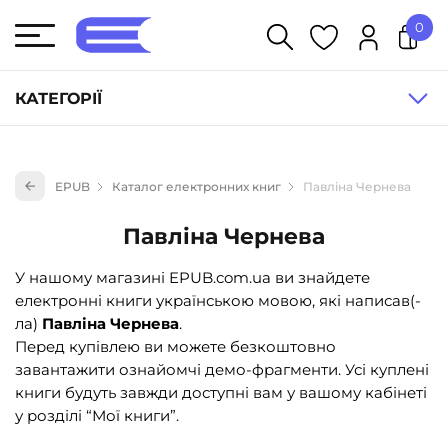
0
У кошику немає товарів.
КАТЕГОРІЇ
Художня література (1854)
EPUB
Каталог електронних книг
Павліна Чернева
Книги для дітей (836)
Книги для підлітків (240)
Павліна Чернева
Науково-популярна література (1015)
У нашому магазині EPUB.com.ua ви знайдете
Навчальна література та посібники (527)
електронні книги українською мовою, які написав(-
ла)
Павліна Чернева
.
Енциклопедії, довідники, словники (55)
Перед купівлею ви можете безкоштовно
Подарункові сертифікати (1)
завантажити ознайомчі демо-фрагменти. Усі куплені
книги будуть завжди доступні вам у вашому кабінеті
у розділі “Мої книги”.