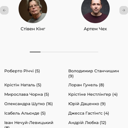
Стівен Кінг
Артем Чех
Роберто Річчі (5)
Володимир Станчишин
(9)
Крістін Наталь (5)
Лоран Гунель (8)
Мирослава Чорна (5)
Крістіне Нестлінґер (4)
Олександра Шутко (16)
Юрій Даценко (9)
Ісабель Альєнде (5)
Джесса Гастінґс (4)
Іван Нечуй-Левицький
Андрій Любка (12)
(8)