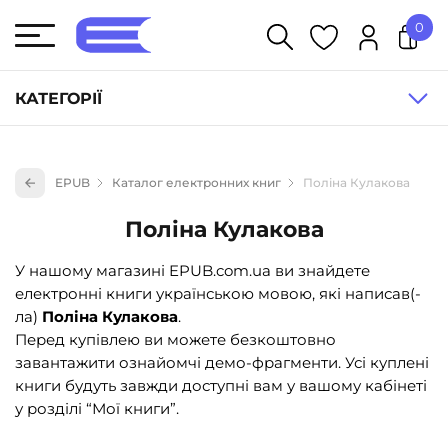
0
У кошику немає товарів.
КАТЕГОРІЇ
Художня література (1854)
EPUB
Каталог електронних книг
Поліна Кулакова
Книги для дітей (833)
Поліна Кулакова
Книги для підлітків (240)
Науково-популярна література (1015)
У нашому магазині EPUB.com.ua ви знайдете
електронні книги українською мовою, які написав(-
Навчальна література та посібники (527)
ла)
Поліна Кулакова
.
Енциклопедії, довідники, словники (55)
Перед купівлею ви можете безкоштовно
завантажити ознайомчі демо-фрагменти. Усі куплені
Подарункові сертифікати (1)
книги будуть завжди доступні вам у вашому кабінеті
у розділі “Мої книги”.