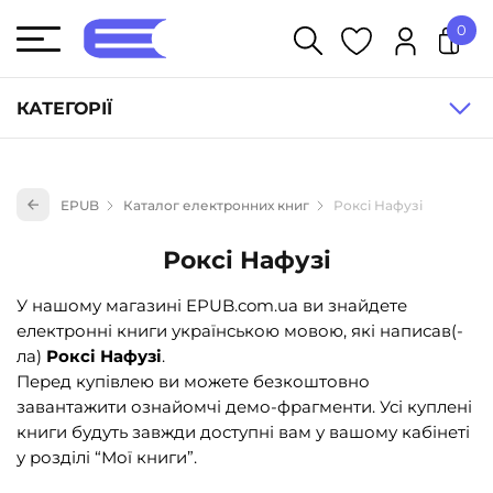
0
У кошику немає товарів.
КАТЕГОРІЇ
Художня література (1854)
EPUB
Каталог електронних книг
Роксі Нафузі
Книги для дітей (836)
Книги для підлітків (240)
Роксі Нафузі
Науково-популярна література (1015)
У нашому магазині EPUB.com.ua ви знайдете
Навчальна література та посібники (527)
електронні книги українською мовою, які написав(-
ла)
Роксі Нафузі
.
Енциклопедії, довідники, словники (55)
Перед купівлею ви можете безкоштовно
Подарункові сертифікати (1)
завантажити ознайомчі демо-фрагменти. Усі куплені
книги будуть завжди доступні вам у вашому кабінеті
у розділі “Мої книги”.