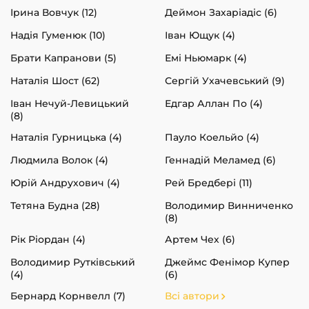
Ірина Вовчук (12)
Деймон Захаріадіс (6)
Надія Гуменюк (10)
Іван Ющук (4)
Брати Капранови (5)
Емі Ньюмарк (4)
Наталія Шост (62)
Сергій Ухачевський (9)
Іван Нечуй-Левицький
Едгар Аллан По (4)
(8)
Наталія Гурницька (4)
Пауло Коельйо (4)
Людмила Волок (4)
Геннадій Меламед (6)
Юрій Андрухович (4)
Рей Бредбері (11)
Тетяна Будна (28)
Володимир Винниченко
(8)
Рік Ріордан (4)
Артем Чех (6)
Володимир Рутківський
Джеймс Фенімор Купер
(4)
(6)
Бернард Корнвелл (7)
Всі автори