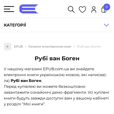
0
У кошику немає товарів.
КАТЕГОРІЇ
Художня література (1854)
EPUB
Каталог електронних книг
Рубі ван Боген
Книги для дітей (833)
Рубі ван Боген
Книги для підлітків (240)
Науково-популярна література (1015)
У нашому магазині EPUB.com.ua ви знайдете
електронні книги українською мовою, які написав(-
Навчальна література та посібники (527)
ла)
Рубі ван Боген
.
Енциклопедії, довідники, словники (55)
Перед купівлею ви можете безкоштовно
завантажити ознайомчі демо-фрагменти. Усі куплені
Подарункові сертифікати (1)
книги будуть завжди доступні вам у вашому кабінеті
у розділі “Мої книги”.