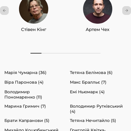
Стівен Кінг
Артем Чех
Марія Чумарна (36)
Тетяна Белімова (6)
Віра Паронова (4)
Макс Бралльє (7)
Володимир
Емі Ньюмарк (4)
Пономаренко (11)
Марина Гримич (7)
Володимир Рутківський
(4)
Брати Капранови (5)
Тетяна Нечитайло (5)
Михайло Коцюбинський
Григорій Квітка-