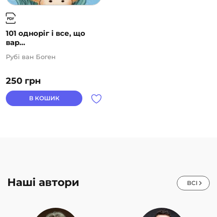
101 одноріг і все, що
вар...
Рубі ван Боген
250
грн
В КОШИК
Наші автори
ВСІ