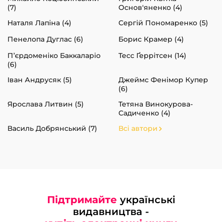
(7)
Основ'яненко (4)
Наталя Лапіна (4)
Сергій Пономаренко (5)
Пенелопа Дуглас (6)
Борис Крамер (4)
П’єрдоменіко Баккаларіо
Тесс Ґеррітсен (14)
(6)
Іван Андрусяк (5)
Джеймс Фенімор Купер
(6)
Ярослава Литвин (5)
Тетяна Винокурова-
Садиченко (4)
Василь Добрянський (7)
Всі автори
Підтримайте
українські
видавництва -