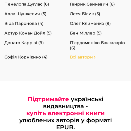
Пенелопа Дуглас (6)
Генрик Сенкевич (6)
Алла Шушкевич (5)
Леся Білик (5)
Віра Паронова (4)
Олег Клименко (9)
Артур Конан Дойл (5)
Бен Міллер (5)
Донато Каррізі (9)
П’єрдоменіко Баккаларіо
(6)
Софія Корнієнко (4)
Всі автори
Підтримайте
українські
видавництва -
купіть електронні книги
улюблених авторів у форматі
EPUB.