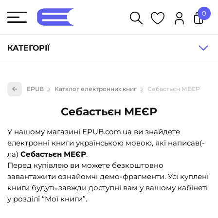
0
У кошику немає товарів.
КАТЕГОРІЇ
Художня література (1854)
EPUB
Каталог електронних книг
Себастьєн МЕЄР
Книги для дітей (833)
Себастьєн МЕЄР
Книги для підлітків (240)
Науково-популярна література (1015)
У нашому магазині EPUB.com.ua ви знайдете
електронні книги українською мовою, які написав(-
Навчальна література та посібники (527)
ла)
Себастьєн МЕЄР
.
Енциклопедії, довідники, словники (55)
Перед купівлею ви можете безкоштовно
завантажити ознайомчі демо-фрагменти. Усі куплені
Подарункові сертифікати (1)
книги будуть завжди доступні вам у вашому кабінеті
у розділі “Мої книги”.