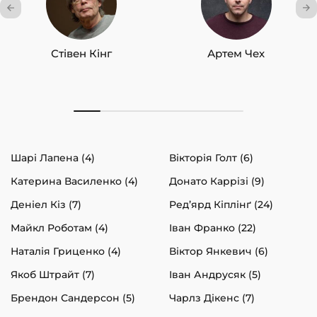
Стівен Кінг
Артем Чех
Шарі Лапена (4)
Вікторія Голт (6)
Катерина Василенко (4)
Донато Каррізі (9)
Деніел Кіз (7)
Ред’ярд Кіплінґ (24)
Майкл Роботам (4)
Іван Франко (22)
Наталія Гриценко (4)
Віктор Янкевич (6)
Якоб Штрайт (7)
Іван Андрусяк (5)
Брендон Сандерсон (5)
Чарлз Дікенс (7)