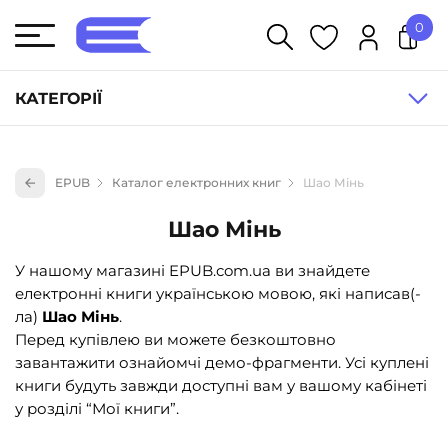
0
У кошику немає товарів.
КАТЕГОРІЇ
Художня література (1854)
EPUB
Каталог електронних книг
Шао Мінь
Книги для дітей (836)
Шао Мінь
Книги для підлітків (240)
Науково-популярна література (1015)
У нашому магазині EPUB.com.ua ви знайдете
електронні книги українською мовою, які написав(-
Навчальна література та посібники (527)
ла)
Шао Мінь
.
Енциклопедії, довідники, словники (55)
Перед купівлею ви можете безкоштовно
завантажити ознайомчі демо-фрагменти. Усі куплені
Подарункові сертифікати (1)
книги будуть завжди доступні вам у вашому кабінеті
у розділі “Мої книги”.