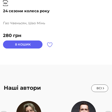
24 сезони колеса року
Ґао Чвеньсян, Шао Мінь
280
грн
В КОШИК
Наші автори
ВСІ