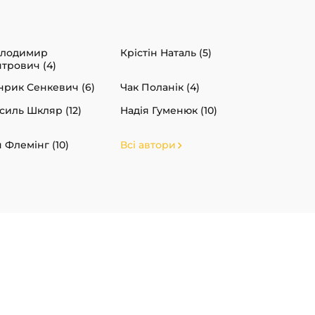
олодимир
Крістін Наталь (5)
ятрович (4)
нрик Сенкевич (6)
Чак Поланік (4)
силь Шкляр (12)
Надія Гуменюк (10)
н Флемінг (10)
Всі автори