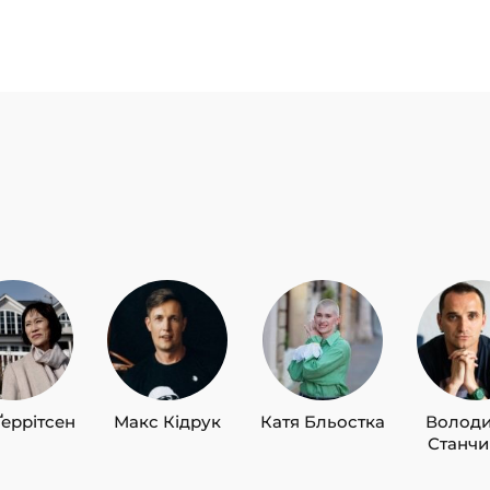
Ґеррітсен
Макс Кідрук
Катя Бльостка
Волод
Станч