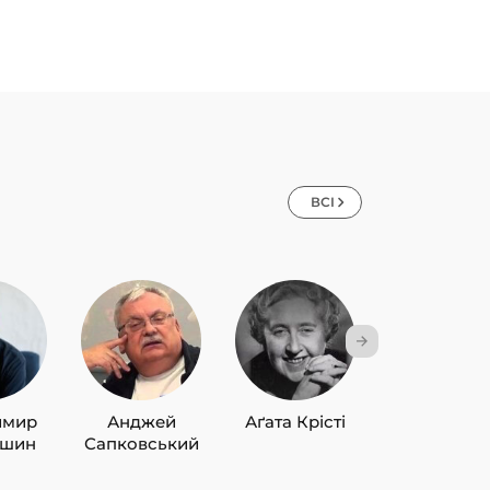
ВСІ
имир
Анджей
Аґата Крісті
Лю Цисін
ишин
Сапковський