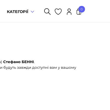
0
КАТЕГОРІЇ
У кошику немає товарів.
а)
Стефано БЕННІ
.
и будуть завжди доступні вам у вашому