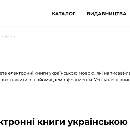
КАТАЛОГ
ВИДАВНИЦТВА
ня література (1854)
но БЕННІ
 для дітей (835)
 для підлітків (240)
во-популярна література (1015)
альна література та посібники
те електронні книги українською мовою, які написав(-л
авантажити ознайомчі демо-фрагменти. Усі куплені книг
клопедії, довідники, словники
ункові сертифікати (1)
ктронні книги українською