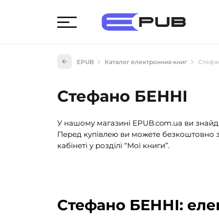
Худож
EPUB
Каталог електронних книг
Стефа
Книги
Книги
Стефано БЕННІ
Науко
Навч
У нашому магазині EPUB.com.ua ви знайде
(527)
Перед купівлею ви можете безкоштовно з
Енци
кабінеті у розділі “Мої книги”.
(55)
Подар
Стефано БЕННІ: еле