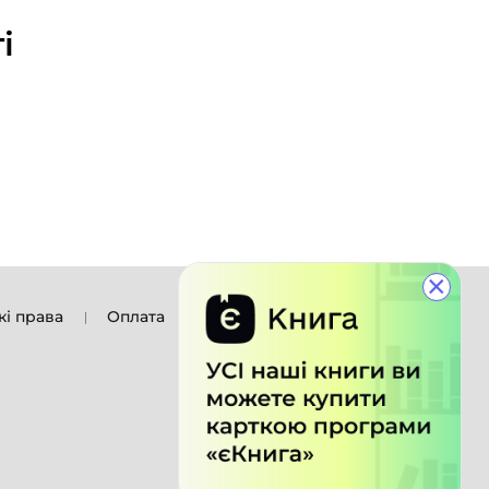
і
×
кі права
Оплата