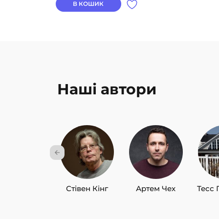
В КОШИК
Наші автори
Стівен Кінг
Артем Чех
Тесс 