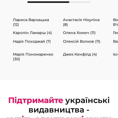
Лариса Варзацька
Анастасія Нікуліна
В
(12)
(8)
В'
Каролін Ламарш (4)
Олена Хомич (11)
Ге
Надія Походжай (7)
Олексій Волков (11)
Ва
Марія Пономаренко
Джек Кенфілд (4)
Іє
(30)
Підтримайте
українські
видавництва -