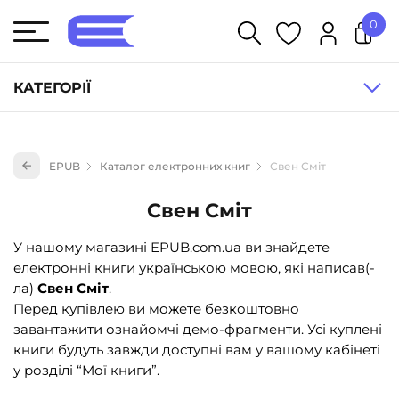
0
У кошику немає товарів.
КАТЕГОРІЇ
Художня література (1854)
EPUB
Каталог електронних книг
Свен Сміт
Книги для дітей (836)
Книги для підлітків (240)
Свен Сміт
Науково-популярна література (1015)
У нашому магазині EPUB.com.ua ви знайдете
Навчальна література та посібники (527)
електронні книги українською мовою, які написав(-
ла)
Свен Сміт
.
Енциклопедії, довідники, словники (55)
Перед купівлею ви можете безкоштовно
Подарункові сертифікати (1)
завантажити ознайомчі демо-фрагменти. Усі куплені
книги будуть завжди доступні вам у вашому кабінеті
у розділі “Мої книги”.