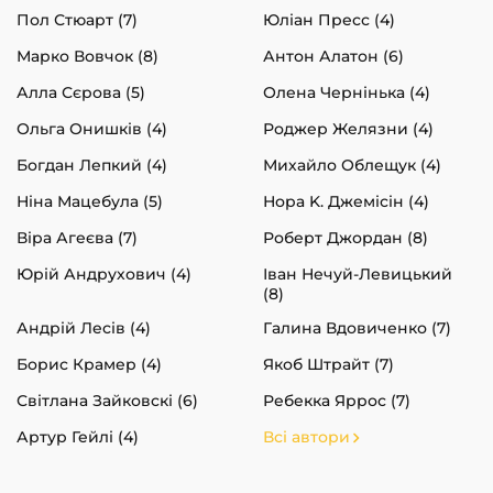
Пол Стюарт (7)
Юліан Пресс (4)
Марко Вовчок (8)
Антон Алатон (6)
Алла Сєрова (5)
Олена Чернінька (4)
Ольга Онишків (4)
Роджер Желязни (4)
Богдан Лепкий (4)
Михайло Облещук (4)
Ніна Мацебула (5)
Нора K. Джемісін (4)
Віра Агеєва (7)
Роберт Джордан (8)
Юрій Андрухович (4)
Іван Нечуй-Левицький
(8)
Андрій Лесів (4)
Галина Вдовиченко (7)
Борис Крамер (4)
Якоб Штрайт (7)
Світлана Зайковскі (6)
Ребекка Яррос (7)
Артур Гейлі (4)
Всі автори