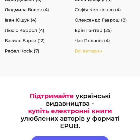
Людмила Волок (4)
Софія Корнієнко (4)
Іван Ющук (4)
Олександр Гаврош (8)
Льюїс Керрол (4)
Ерін Гантер (25)
Василь Барка (12)
Чак Поланік (4)
Рафал Косік (7)
Всі автори
Підтримайте
українські
видавництва -
купіть електронні книги
улюблених авторів у форматі
EPUB.