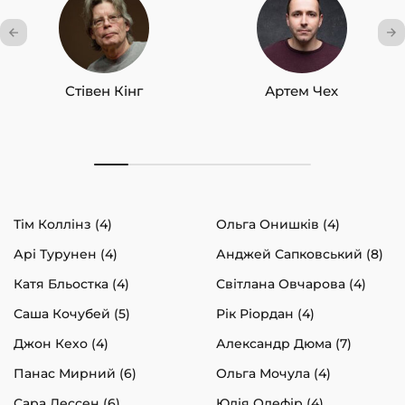
Стівен Кінг
Артем Чех
Тім Коллінз (4)
Ольга Онишків (4)
Арі Турунен (4)
Анджей Сапковський (8)
Катя Бльостка (4)
Світлана Овчарова (4)
Саша Кочубей (5)
Рік Ріордан (4)
Джон Кехо (4)
Александр Дюма (7)
Панас Мирний (6)
Ольга Мочула (4)
Сара Дессен (6)
Юлія Олефір (4)