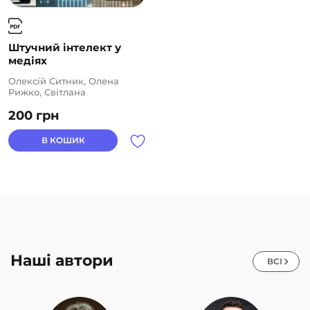
Штучний інтелект у
медіях
Олексій Ситник, Олена
Рижко, Світлана
Водолазька, Тетяна
200
грн
Крайнікова
В КОШИК
Наші автори
ВСІ