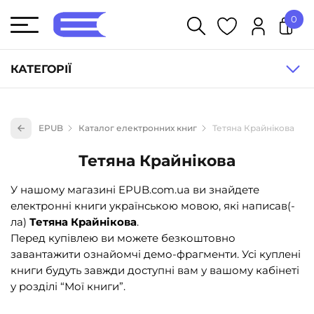
0
У кошику немає товарів.
КАТЕГОРІЇ
Художня література (1854)
EPUB
Каталог електронних книг
Тетяна Крайнікова
Книги для дітей (836)
Тетяна Крайнікова
Книги для підлітків (240)
Науково-популярна література (1015)
У нашому магазині EPUB.com.ua ви знайдете
електронні книги українською мовою, які написав(-
Навчальна література та посібники (527)
ла)
Тетяна Крайнікова
.
Енциклопедії, довідники, словники (55)
Перед купівлею ви можете безкоштовно
завантажити ознайомчі демо-фрагменти. Усі куплені
Подарункові сертифікати (1)
книги будуть завжди доступні вам у вашому кабінеті
у розділі “Мої книги”.