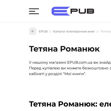
Худож
EPUB
Каталог електронних книг
Тетян
Книги
Книги
Тетяна Романюк
Науко
Навч
У нашому магазині EPUB.com.ua ви знайде
(527)
Перед купівлею ви можете безкоштовно з
Енци
кабінеті у розділі “Мої книги”.
(55)
Подар
Тетяна Романюк: ел