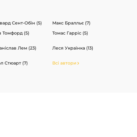
вард Сент-Обін (5)
Макс Бралльє (7)
з Томфорд (5)
Томас Гарріс (5)
аніслав Лем (23)
Леся Українка (13)
л Стюарт (7)
Всі автори