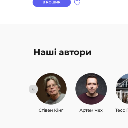
В КОШИК
Наші автори
Стівен Кінг
Артем Чех
Тесс 