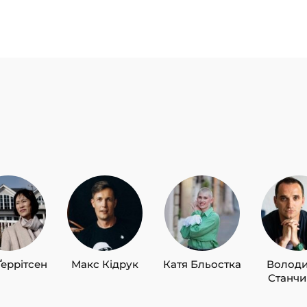
Ґеррітсен
Макс Кідрук
Катя Бльостка
Волод
Станч