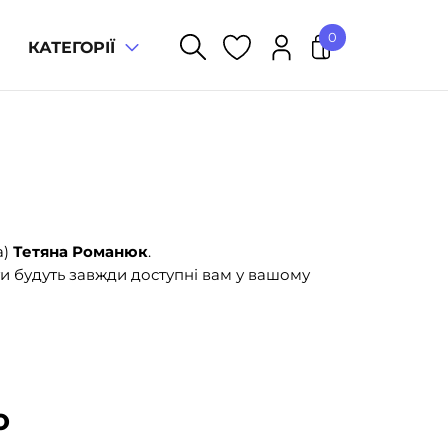
0
КАТЕГОРІЇ
У кошику немає товарів.
а)
Тетяна Романюк
.
и будуть завжди доступні вам у вашому
ю