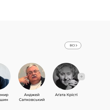
ВСІ
имир
Анджей
Аґата Крісті
Лю Цисін
ишин
Сапковський