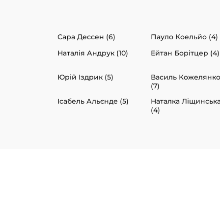
Сара Дессен (6)
Пауло Коельйо (4)
Наталія Андрук (10)
Ейтан Борітцер (4)
Юрій Іздрик (5)
Василь Кожелянк
(7)
Ісабель Альєнде (5)
Наталка Ліщинськ
(4)