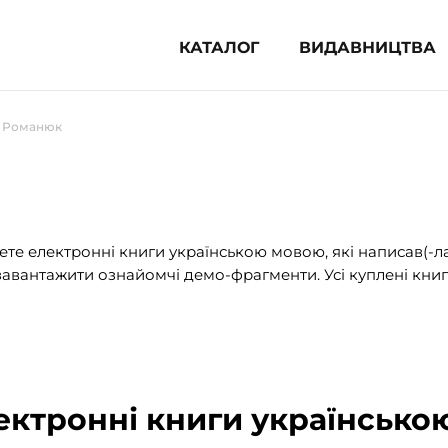
КАТАЛОГ
ВИДАВНИЦТВА
ня література (1854)
а Романюк
 для дітей (835)
 для підлітків (240)
во-популярна література (1015)
альна література та посібники
те електронні книги українською мовою, які написав(-л
авантажити ознайомчі демо-фрагменти. Усі куплені книг
клопедії, довідники, словники
ункові сертифікати (1)
ектронні книги українсько