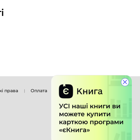
і
×
кі права
Оплата