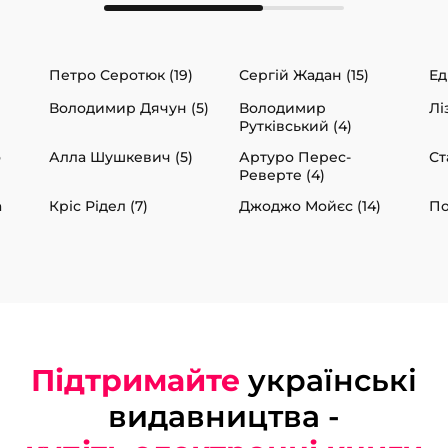
Петро Серотюк (19)
Сергій Жадан (15)
Ед
Володимир Дячун (5)
Володимир
Лі
Рутківський (4)
о
Алла Шушкевич (5)
Артуро Перес-
Ст
Реверте (4)
а
Кріс Рідел (7)
Джоджо Мойєс (14)
По
Підтримайте
українські
видавництва -