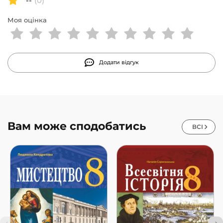
--
(0)
Моя оцінка
Додати відгук
Вам може сподобатись
ВСІ