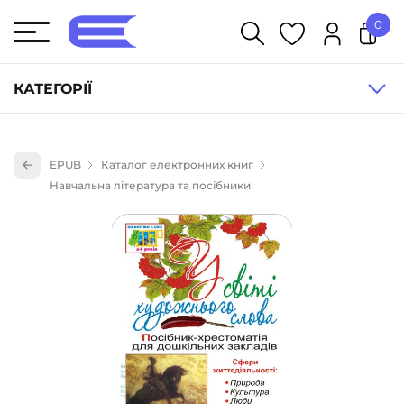
0
У кошику немає товарів.
КАТЕГОРІЇ
Художня література (1854)
EPUB
Каталог електронних книг
Книги для дітей (836)
Навчальна література та посібники
Книги для підлітків (240)
Науково-популярна література (1015)
Навчальна література та посібники (527)
Енциклопедії, довідники, словники (55)
Подарункові сертифікати (1)