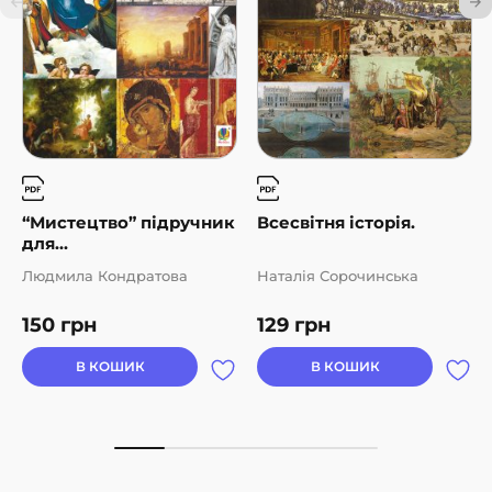
“Мистецтво” підручник
Всесвітня історія.
для...
Людмила Кондратова
Наталія Сорочинська
150
грн
129
грн
В КОШИК
В КОШИК