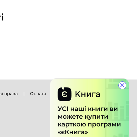
і
×
кі права
Оплата