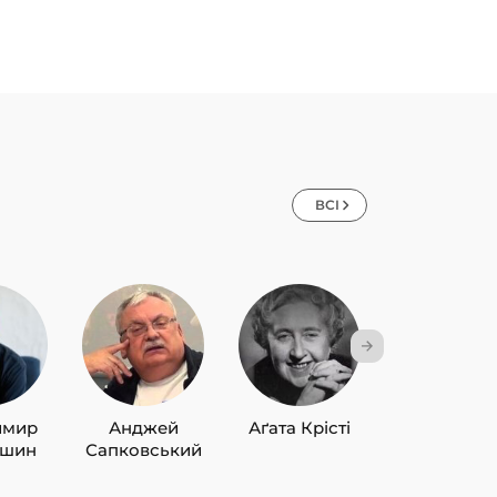
ВСІ
имир
Анджей
Аґата Крісті
Лю Цисін
ишин
Сапковський