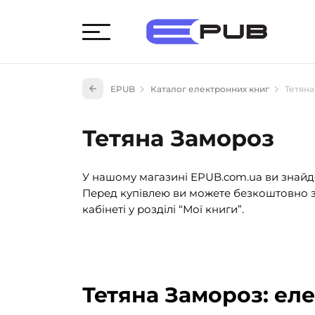
Худож
EPUB
Каталог електронних книг
Тетян
Книги
Книги
Тетяна Замороз
Науко
Навч
У нашому магазині EPUB.com.ua ви знайде
(527)
Перед купівлею ви можете безкоштовно з
Енци
кабінеті у розділі “Мої книги”.
(55)
Подар
Тетяна Замороз: ел