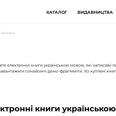
КАТАЛОГ
ВИДАВНИЦТВА
ня література (1854)
а Замороз
 для дітей (836)
 для підлітків (240)
во-популярна література (1015)
альна література та посібники
те електронні книги українською мовою, які написав(-л
авантажити ознайомчі демо-фрагменти. Усі куплені книг
клопедії, довідники, словники
ункові сертифікати (1)
ектронні книги українською