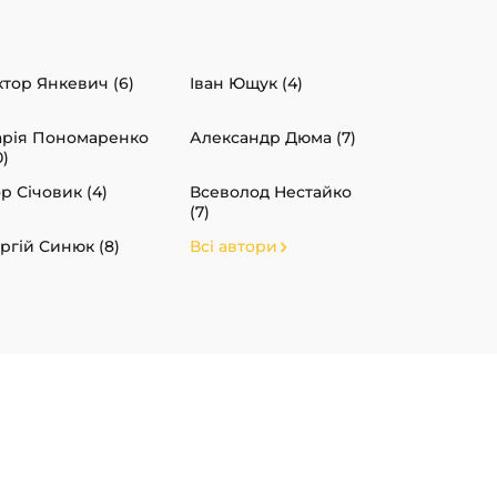
ктор Янкевич (6)
Іван Ющук (4)
рія Пономаренко
Александр Дюма (7)
0)
ор Січовик (4)
Всеволод Нестайко
(7)
ргій Синюк (8)
Всі автори