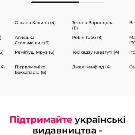
Оксана Калина (4)
Тетяна Воронцова
Ві
(11)
)
Аґнєшка
Робін Гобб (9)
Ма
Стельмашик (6)
(3
6)
Ремігіуш Мруз (6)
Тосікадзу Кавагуті (4)
Іг
(4)
П’єрдоменіко
Джек Кенфілд (4)
Се
Баккаларіо (6)
Підтримайте
українські
видавництва -