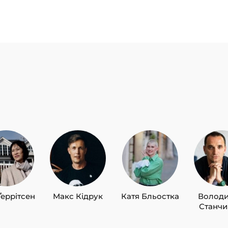
Ґеррітсен
Макс Кідрук
Катя Бльостка
Волод
Станч