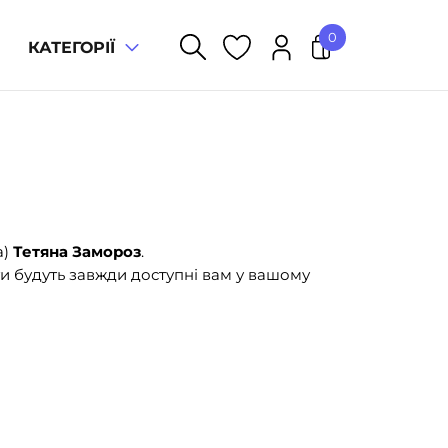
0
КАТЕГОРІЇ
У кошику немає товарів.
а)
Тетяна Замороз
.
и будуть завжди доступні вам у вашому