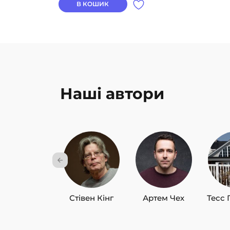
В КОШИК
Наші автори
Стівен Кінг
Артем Чех
Тесс 