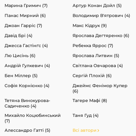
Марина Гримич (7)
Артур Конан Дойл (5)
Панас Мирний (6)
Володимир В'ятрович (4)
Джоан Гарріс (7)
Макс Кідрук (9)
Давід Брі (4)
Ярослава Дегтяренко (6)
Джесса Гастінґс (4)
Ребекка Яррос (7)
Лю Цисінь (6)
Ярослава Литвин (5)
Андрій Гулкевич (4)
Світлана Овчарова (4)
Бен Міллер (5)
Сергій Плохій (6)
Софія Корнієнко (4)
Джеймс Фенімор Купер
(6)
Тетяна Винокурова-
Тагере Мафі (8)
Садиченко (4)
Михайло Коцюбинський
Таня Гуд (4)
(7)
Алессандро Гатті (5)
Всі автори