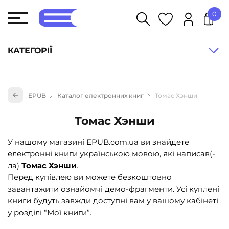
0
У кошику немає товарів.
КАТЕГОРІЇ
Художня література (1854)
EPUB
Каталог електронних книг
Томас Хэнши
Книги для дітей (836)
Книги для підлітків (240)
Томас Хэнши
Науково-популярна література (1015)
У нашому магазині EPUB.com.ua ви знайдете
Навчальна література та посібники (527)
електронні книги українською мовою, які написав(-
ла)
Томас Хэнши
.
Енциклопедії, довідники, словники (55)
Перед купівлею ви можете безкоштовно
Подарункові сертифікати (1)
завантажити ознайомчі демо-фрагменти. Усі куплені
книги будуть завжди доступні вам у вашому кабінеті
у розділі “Мої книги”.