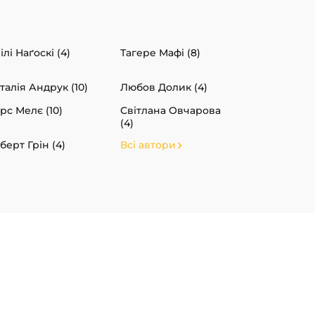
ілі Наґоскі (4)
Тагере Мафі (8)
талія Андрук (10)
Любов Долик (4)
рс Мелє (10)
Світлана Овчарова
(4)
берт Грін (4)
Всі автори