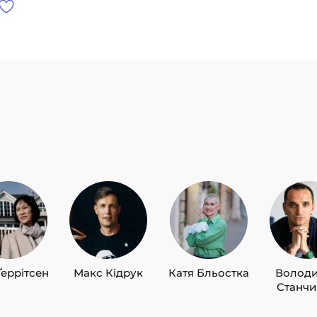
Ґеррітсен
Макс Кідрук
Катя Бльостка
Волод
Станч