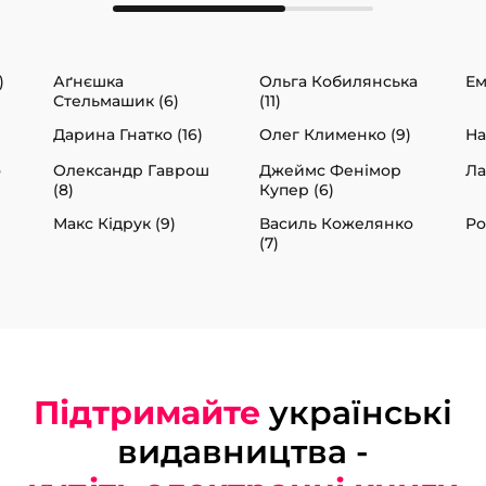
)
Аґнєшка
Ольга Кобилянська
Ем
Стельмашик (6)
(11)
Дарина Гнатко (16)
Олег Клименко (9)
На
о
Олександр Гаврош
Джеймс Фенімор
Ла
(8)
Купер (6)
Макс Кідрук (9)
Василь Кожелянко
Ро
(7)
Підтримайте
українські
видавництва -