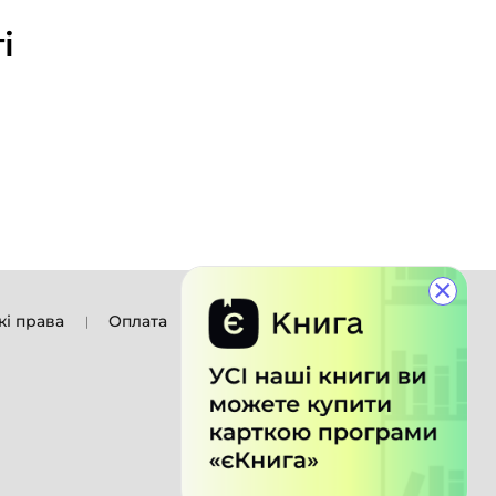
і
×
кі права
Оплата