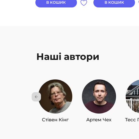
В КОШИК
В КОШИК
Наші автори
Стівен Кінг
Артем Чех
Тесс 