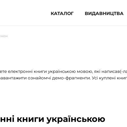
КАТАЛОГ
ВИДАВНИЦТВА
ня література (1854)
енон
 для дітей (836)
 для підлітків (240)
во-популярна література (1015)
альна література та посібники
те електронні книги українською мовою, які написав(-л
авантажити ознайомчі демо-фрагменти. Усі куплені книг
клопедії, довідники, словники
ункові сертифікати (1)
онні книги українською