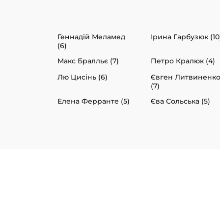
Геннадій Меламед
Ірина Гарбузюк (10
(6)
Макс Бралльє (7)
Петро Кралюк (4)
Лю Цисінь (6)
Євген Литвиненк
(7)
Елена Ферранте (5)
Єва Сольська (5)