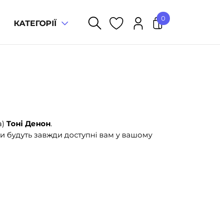
0
КАТЕГОРІЇ
У кошику немає товарів.
а)
Тоні Денон
.
и будуть завжди доступні вам у вашому