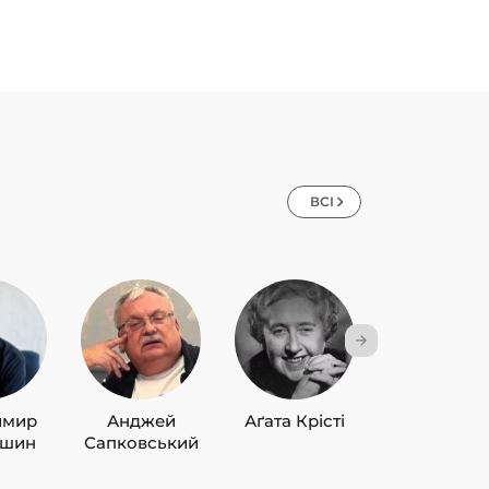
ВСІ
имир
Анджей
Аґата Крісті
Лю Цисін
ишин
Сапковський