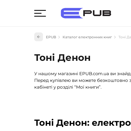
Худож
EPUB
Каталог електронних книг
Тоні Д
Книги
Книги
Тоні Денон
Науко
Навч
У нашому магазині EPUB.com.ua ви знайде
(527)
Перед купівлею ви можете безкоштовно з
Енци
кабінеті у розділі “Мої книги”.
(55)
Подар
Тоні Денон: електр