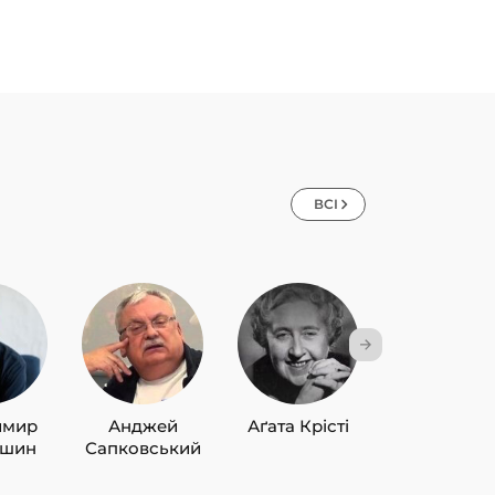
ВСІ
имир
Анджей
Аґата Крісті
Лю Цисін
ишин
Сапковський