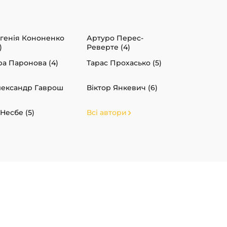
генія Кононенко
Артуро Перес-
)
Реверте (4)
ра Паронова (4)
Тарас Прохасько (5)
ександр Гаврош
Віктор Янкевич (6)
Несбе (5)
Всі автори