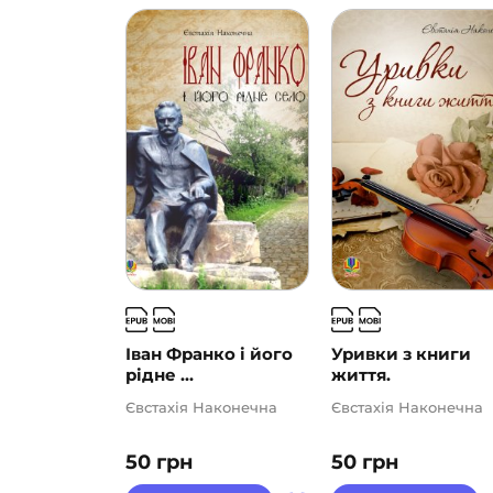
Іван Франко і його
Уривки з книги
рідне ...
життя.
Євстахія Наконечна
Євстахія Наконечна
50
грн
50
грн