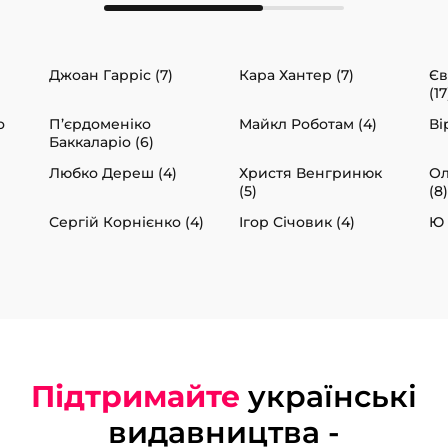
Джоан Гарріс (7)
Кара Хантер (7)
Єв
(17
о
П’єрдоменіко
Майкл Роботам (4)
Ві
Баккаларіо (6)
Любко Дереш (4)
Христя Венгринюк
Ол
(5)
(8)
Сергій Корнієнко (4)
Ігор Січовик (4)
Ю 
Підтримайте
українські
видавництва -