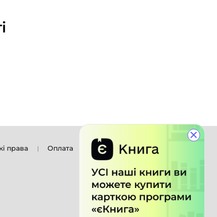
і
×
кі права
Оплата