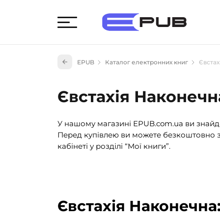
Худож
EPUB
Каталог електронних книг
Євстах
Книги
Книги
Євстахія Наконечн
Науко
Навч
У нашому магазині EPUB.com.ua ви знайде
(527)
Перед купівлею ви можете безкоштовно з
Енци
кабінеті у розділі “Мої книги”.
(55)
Подар
Євстахія Наконечна