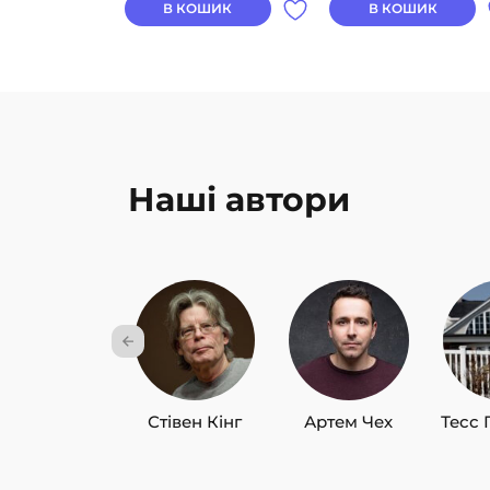
В КОШИК
В КОШИК
Наші автори
Стівен Кінг
Артем Чех
Тесс 