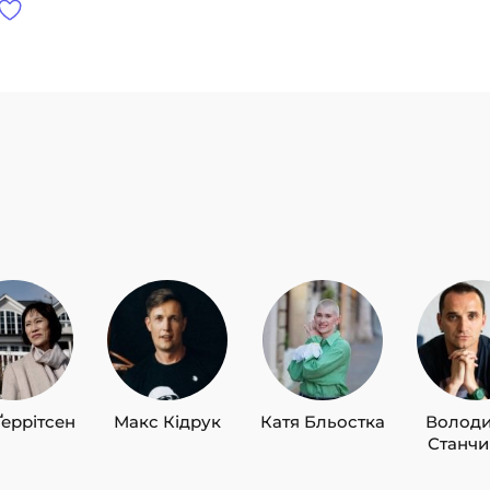
Ґеррітсен
Макс Кідрук
Катя Бльостка
Волод
Станч