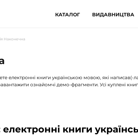
КАТАЛОГ
ВИДАВНИЦТВА
ня література (1854)
ія Наконечна
 для дітей (833)
 для підлітків (240)
а
во-популярна література (1015)
альна література та посібники
те електронні книги українською мовою, які написав(-л
авантажити ознайомчі демо-фрагменти. Усі куплені книг
клопедії, довідники, словники
ункові сертифікати (1)
: електронні книги українс