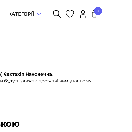
0
КАТЕГОРІЇ
У кошику немає товарів.
а)
Євстахія Наконечна
.
и будуть завжди доступні вам у вашому
ькою