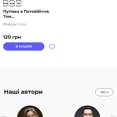
Путівка в Потойбіччя.
Том...
Йовдзи Yuzu
120
грн
В КОШИК
Наші автори
ВСІ