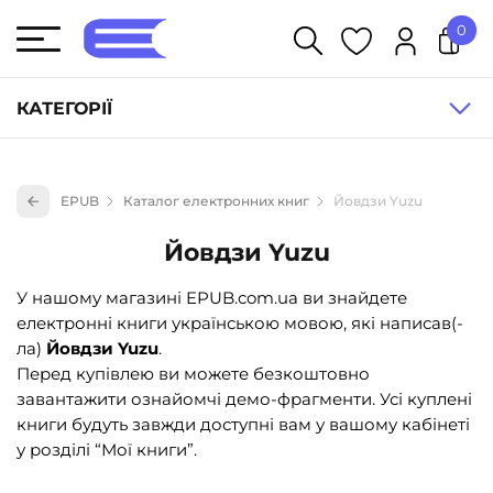
0
У кошику немає товарів.
КАТЕГОРІЇ
Художня література (1854)
EPUB
Каталог електронних книг
Йовдзи Yuzu
Книги для дітей (836)
Йовдзи Yuzu
Книги для підлітків (240)
Науково-популярна література (1015)
У нашому магазині EPUB.com.ua ви знайдете
електронні книги українською мовою, які написав(-
Навчальна література та посібники (527)
ла)
Йовдзи Yuzu
.
Енциклопедії, довідники, словники (55)
Перед купівлею ви можете безкоштовно
завантажити ознайомчі демо-фрагменти. Усі куплені
Подарункові сертифікати (1)
книги будуть завжди доступні вам у вашому кабінеті
у розділі “Мої книги”.