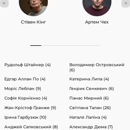
Стівен Кінг
Артем Чех
Рудольф Штайнер (4)
Володимир Островський
(6)
Едгар Аллан По (4)
Катерина Липа (4)
Моріс Леблан (9)
Генрик Сенкевич (6)
Софія Корнієнко (4)
Панас Мирний (6)
Жан-Крістоф Ґранже (9)
Світлана Талан (26)
Ірина Гарбузюк (10)
Наталя Лапіна (4)
Анджей Сапковський (8)
Александр Дюма (7)