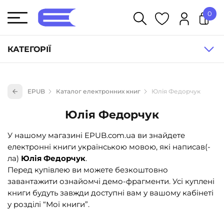
0
У кошику немає товарів.
КАТЕГОРІЇ
Художня література (1854)
EPUB
Каталог електронних книг
Юлія Федорчук
Книги для дітей (833)
Юлія Федорчук
Книги для підлітків (240)
Науково-популярна література (1015)
У нашому магазині EPUB.com.ua ви знайдете
електронні книги українською мовою, які написав(-
Навчальна література та посібники (527)
ла)
Юлія Федорчук
.
Енциклопедії, довідники, словники (55)
Перед купівлею ви можете безкоштовно
завантажити ознайомчі демо-фрагменти. Усі куплені
Подарункові сертифікати (1)
книги будуть завжди доступні вам у вашому кабінеті
у розділі “Мої книги”.