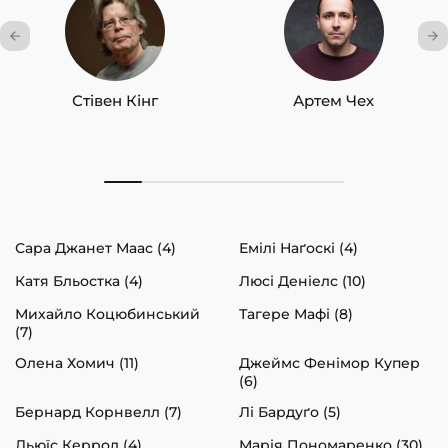
Стівен Кінг
Артем Чех
Сара Джанет Маас (4)
Емілі Наґоскі (4)
Катя Бльостка (4)
Люсі Деніелс (10)
Михайло Коцюбинський
Тагере Мафі (8)
(7)
Олена Хомич (11)
Джеймс Фенімор Купер
(6)
Бернард Корнвелл (7)
Лі Бардуґо (5)
Льюїс Керрол (4)
Марія Пономаренко (30)