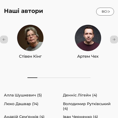
Наші автори
ВСІ
Стівен Кінг
Артем Чех
Алла Шушкевич (5)
Денніс Лігейн (4)
Люко Дашвар (14)
Володимир Рутківський
(4)
Андрій Сем'янків (4)
Іван Черненко (4)