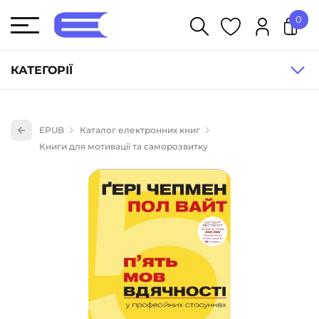
0
У кошику немає товарів.
КАТЕГОРІЇ
Художня література (1854)
EPUB
Каталог електронних книг
Книги для дітей (836)
Книги для мотивації та саморозвитку
Книги для підлітків (240)
Науково-популярна література (1015)
Навчальна література та посібники (527)
Енциклопедії, довідники, словники (55)
Подарункові сертифікати (1)