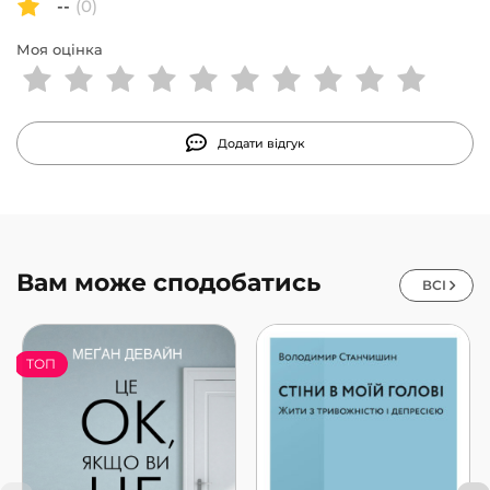
--
(0)
Моя оцінка
Додати відгук
Вам може сподобатись
ВСІ
ТОП