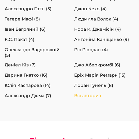
Алессандро Гатті (5)
Джон Кехо (4)
Тагере Мафі (8)
Людмила Волок (4)
Іван Багряний (6)
Нора K. Джемісін (4)
К.С. Пакат (4)
Антоніна Каніщенко (9)
Олександр Задорожній
Рік Ріордан (4)
(5)
Деніел Кіз (7)
Джо Аберкромбі (6)
Дарина Гнатко (16)
Еріх Марія Ремарк (15)
Юлія Каспарова (14)
Лоран Гунель (8)
Александр Дюма (7)
Всі автори