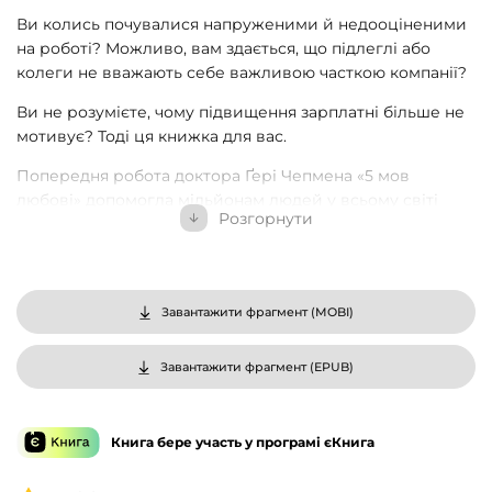
Ви колись почувалися напруженими й недооціненими
на роботі? Можливо, вам здається, що підлеглі або
колеги не вважають себе важливою часткою компанії?
Ви не розумієте, чому підвищення зарплатні більше не
мотивує? Тоді ця книжка для вас.
Попередня робота доктора Ґері Чепмена «5 мов
любові» допомогла мільйонам людей у всьому світі
Розгорнути
розібратися з любовними стосунками та шлюбами.
Тепер Чепмен разом із доктором Полом Вайтом
розповідає про 5 мов вдячності у професійних
стосунках.
Завантажити фрагмент (
MOBI
)
Ця книга покликана підвищити мотивацію працівників
і створити таку атмосферу в компанії, з якої їм не
Завантажити фрагмент (
EPUB
)
захочеться йти. І все це без великих грошових витрат.
Книга бере участь у програмі єКнига