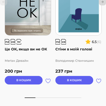
6.5
(6)
Це ОК, якщо ви не ОК
Стіни в моїй голові
Меґан Девайн
Володимир Станчишин
200
грн
237
грн
В КОШИК
В КОШИК