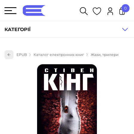
0
У кошику немає товарів.
КАТЕГОРІЇ
Художня література (1854)
EPUB
Каталог електронних книг
Жахи, трилери
Книги для дітей (836)
Книги для підлітків (240)
Науково-популярна література (1015)
Навчальна література та посібники (527)
Енциклопедії, довідники, словники (55)
Подарункові сертифікати (1)