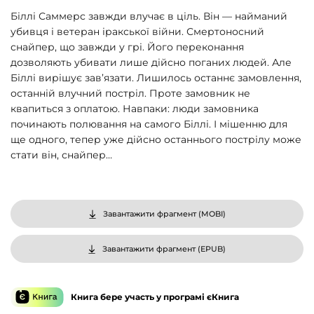
Біллі Саммерс завжди влучає в ціль. Він — найманий
убивця і ветеран іракської війни. Смертоносний
снайпер, що завжди у грі. Його переконання
дозволяють убивати лише дійсно поганих людей. Але
Біллі вирішує зав’язати. Лишилось останнє замовлення,
останній влучний постріл. Проте замовник не
квапиться з оплатою. Навпаки: люди замовника
починають полювання на самого Біллі. І мішенню для
ще одного, тепер уже дійсно останнього пострілу може
стати він, снайпер…
Завантажити фрагмент (
MOBI
)
Завантажити фрагмент (
EPUB
)
Книга бере участь у програмі єКнига