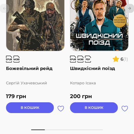
6
(1)
Божевільний рейд
Швидкісний поїзд
Сергій Ухачевський
Котаро Ісака
179
грн
200
грн
В КОШИК
В КОШИК