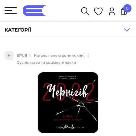
0
У кошику немає товарів.
КАТЕГОРІЇ
Художня література (1854)
EPUB
Каталог електронних книг
Книги для дітей (835)
Суспільство та соціальні науки
Книги для підлітків (240)
Науково-популярна література (1015)
Навчальна література та посібники (527)
Енциклопедії, довідники, словники (55)
Подарункові сертифікати (1)