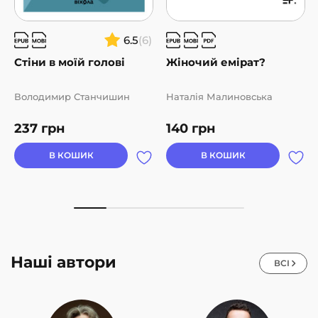
6.5
(6)
Стіни в моїй голові
Жіночий емірат?
Володимир Станчишин
Наталія Малиновська
237
грн
140
грн
В КОШИК
В КОШИК
Наші автори
ВСІ