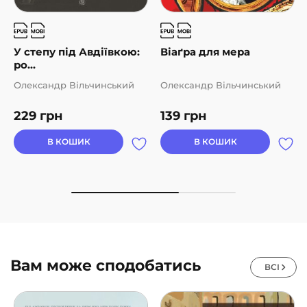
У степу під Авдіївкою:
Віаґра для мера
ро...
Олександр Вільчинський
Олександр Вільчинський
229
грн
139
грн
В КОШИК
В КОШИК
Вам може сподобатись
ВСІ