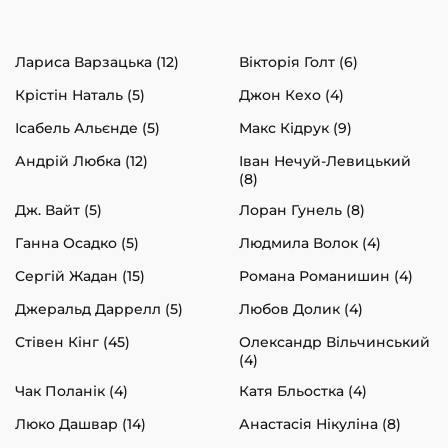
Лариса Варзацька (12)
Вікторія Голт (6)
Крістін Наталь (5)
Джон Кехо (4)
Ісабель Альєнде (5)
Макс Кідрук (9)
Андрій Любка (12)
Іван Нечуй-Левицький
(8)
Дж. Вайт (5)
Лоран Гунель (8)
Ганна Осадко (5)
Людмила Волок (4)
Сергій Жадан (15)
Романа Романишин (4)
Джеральд Даррелл (5)
Любов Долик (4)
Стівен Кінг (45)
Олександр Вільчинський
(4)
Чак Поланік (4)
Катя Бльостка (4)
Люко Дашвар (14)
Анастасія Нікуліна (8)