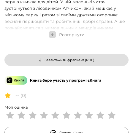
перша книжка для дітей. У ній маленькі читачі
зустрінуться з лісовичком Апчихом, який мешкає у
міському парку і разом зі своїми друзями охороняє
весняні першоцвіти та робить інші добрі справи. А ще
познайомляться з мимовільними мандрівниками
Моквиком і його приятелькою мокрицею Моксі. І разом
Розгорнути
із котом Муркотом переживуть вир почуттів до миші
Насті. Як лісовики викликають таксі і чи бояться їжаки
трамваїв? Яке одне на двох слово вивчили дві колишні
риби і чи можуть риби бути колишніми? Чи розуміють
Завантажити фрагмент (
PDF
)
коти мову людей? Про це та більше дізнаєтеся із
книжки…
Книга бере участь у програмі єКнига
--
(0)
Моя оцінка
Додати відгук