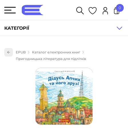
0
У кошику немає товарів.
КАТЕГОРІЇ
Художня література (1854)
EPUB
Каталог електронних книг
Книги для дітей (833)
Пригодницька література для підлітків
Книги для підлітків (240)
Науково-популярна література (1015)
Навчальна література та посібники (527)
Енциклопедії, довідники, словники (55)
Подарункові сертифікати (1)