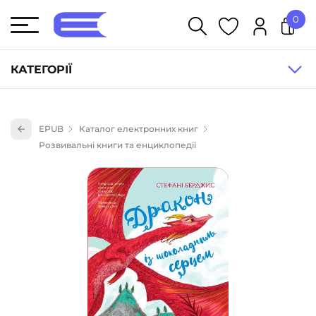
0
У кошику немає товарів.
КАТЕГОРІЇ
Художня література (1854)
EPUB
Каталог електронних книг
Книги для дітей (835)
Розвивальні книги та енциклопедії
Книги для підлітків (240)
Науково-популярна література (1015)
Навчальна література та посібники (527)
Енциклопедії, довідники, словники (55)
Подарункові сертифікати (1)