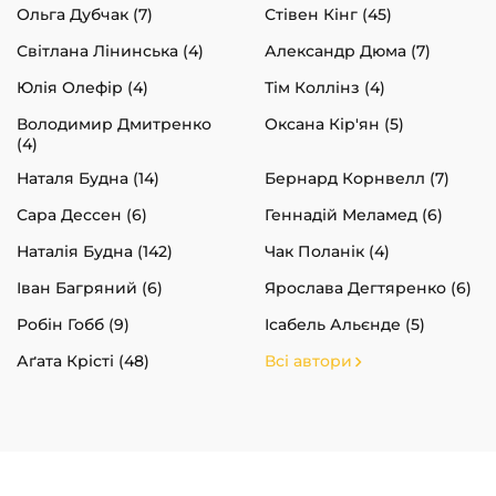
Ольга Дубчак (7)
Стівен Кінг (45)
Світлана Лінинська (4)
Александр Дюма (7)
Юлія Олефір (4)
Тім Коллінз (4)
Володимир Дмитренко
Оксана Кір'ян (5)
(4)
Наталя Будна (14)
Бернард Корнвелл (7)
Сара Дессен (6)
Геннадій Меламед (6)
Наталія Будна (142)
Чак Поланік (4)
Іван Багряний (6)
Ярослава Дегтяренко (6)
Робін Гобб (9)
Ісабель Альєнде (5)
Аґата Крісті (48)
Всі автори