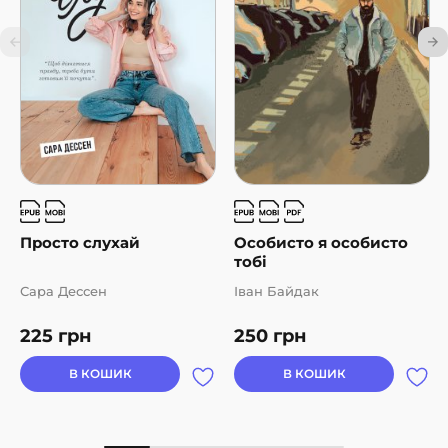
Просто слухай
Особисто я особисто
тобі
Сара Дессен
Іван Байдак
225
грн
250
грн
В КОШИК
В КОШИК