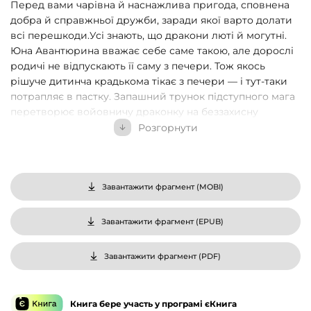
Перед вами чарівна й наснажлива пригода, сповнена
добра й справжньої дружби, заради якої варто долати
всі перешкоди.Усі знають, що дракони люті й могутні.
Юна Авантюрина вважає себе саме такою, але дорослі
родичі не відпускають її саму з печери. Тож якось
рішуче дитинча крадькома тікає з печери — і тут-таки
потрапляє в пастку. Запашний трунок підступного мага
перетворює войовничу драконку на беззахисну
дівчинку. І вже немає гострих іклів, широких крил і
Розгорнути
вогню,що вивергається з пащі. Байдуже, наскільки
сильнішою за людей була Авантюрина, — тепер вона
одна з них. Неймовірні пригоди чекають попереду,
адже тепер у її житті, окрім слабкого тіла, є нове
Завантажити фрагмент (
MOBI
)
пристрасне захоплення — шоколад.
Завантажити фрагмент (
EPUB
)
Завантажити фрагмент (
PDF
)
Книга бере участь у програмі єКнига