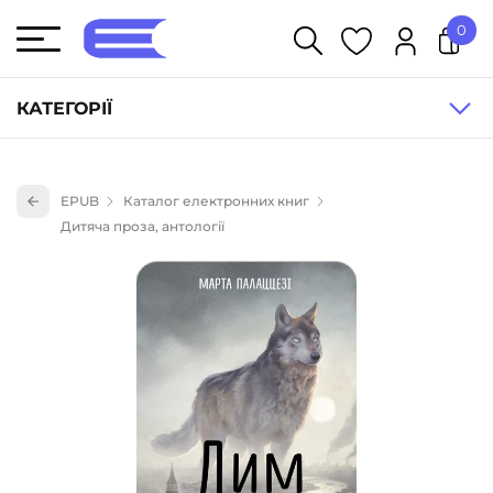
0
У кошику немає товарів.
КАТЕГОРІЇ
Художня література (1854)
EPUB
Каталог електронних книг
Книги для дітей (835)
Дитяча проза, антології
Книги для підлітків (240)
Науково-популярна література (1015)
Навчальна література та посібники (527)
Енциклопедії, довідники, словники (55)
Подарункові сертифікати (1)