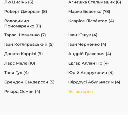
Лю Цисінь (6)
Аґнєшка Стельмашик (6)
Роберт Джордан (8)
Марко Беденко (78)
Володимир
Кларісе Ліспéктор (4)
Пономаренко (11)
Тарас Шевченко (7)
Іван Ющук (4)
Іван Котляревський (5)
Іван Черненко (4)
Донато Каррізі (9)
Андрій Гулкевич (4)
Ларс Мелє (10)
Едгар Аллан По (4)
Таня Гуд (4)
Юрій Андрухович (4)
Брендон Сандерсон (5)
Фірдоусі Абулькасим (4)
Річард Осман (4)
Всі автори