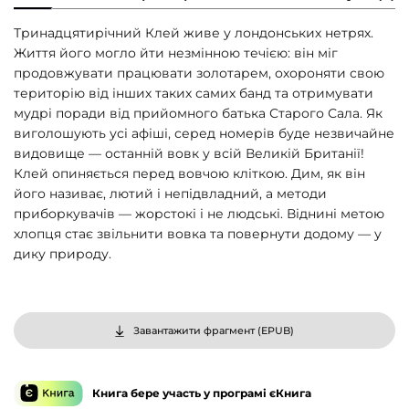
Тринадцятирічний Клей живе у лондонських нетрях.
Життя його могло йти незмінною течією: він міг
продовжувати працювати золотарем, охороняти свою
територію від інших таких самих банд та отримувати
мудрі поради від прийомного батька Старого Сала. Як
виголошують усі афіші, серед номерів буде незвичайне
видовище — останній вовк у всій Великій Британії!
Клей опиняється перед вовчою кліткою. Дим, як він
його називає, лютий і непідвладний, а методи
приборкувачів — жорстокі і не людські. Віднині метою
хлопця стає звільнити вовка та повернути додому — у
дику природу.
Завантажити фрагмент (
EPUB
)
Книга бере участь у програмі єКнига