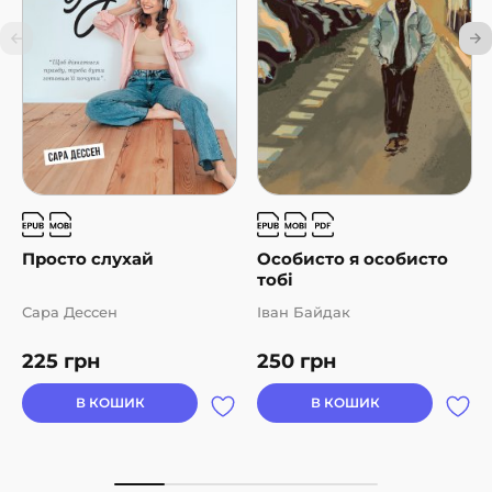
Просто слухай
Особисто я особисто
тобі
Сара Дессен
Іван Байдак
225
грн
250
грн
В КОШИК
В КОШИК