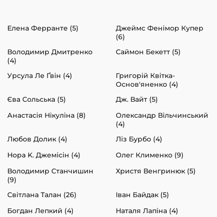
Елена Ферранте (5)
Джеймс Фенімор Купер
(6)
Володимир Дмитренко
Саймон Бекетт (5)
(4)
Урсула Ле Ґвін (4)
Григорій Квітка-
Основ'яненко (4)
Єва Сольська (5)
Дж. Вайт (5)
Анастасія Нікуліна (8)
Олександр Вільчинський
(4)
Любов Долик (4)
Ліз Бурбо (4)
Нора K. Джемісін (4)
Олег Клименко (9)
Володимир Станчишин
Христя Венгринюк (5)
(9)
Світлана Талан (26)
Іван Байдак (5)
Богдан Лепкий (4)
Наталя Лапіна (4)