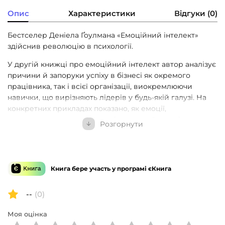
Опис
Характеристики
Відгуки (0)
Бестселер Деніела Ґоулмана «Емоційний інтелект»
здійснив революцію в психології.
У другій книжці про емоційний інтелект автор аналізує
причини й запоруки успіху в бізнесі як окремого
працівника, так і всієї організації, виокремлюючи
навички, що вирізняють лідерів у будь-якій галузі. На
конкретних прикладах показано, як емоції,
самоконтроль, комунікативні навички й здатність
Розгорнути
працювати в команді — тобто емоційний інтелект —
впливають на успіх у житті та бізнесі. На думку автора,
це важливіше за IQ, науковий ступінь та життєвий
досвід. І що вища посада людини, то вагоміші ці
Книга бере участь у програмі єКнига
навички.
Ґоулман наголошує на тому, що всі ми маємо потенціал
--
(0)
для розвитку емоційного інтелекту на будь-якому етапі
Моя оцінка
нашої кар’єри, а також дає нам рекомендації щодо