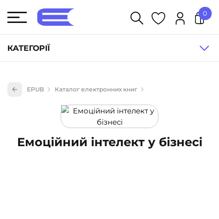
0
У кошику немає товарів.
КАТЕГОРІЇ
Художня література (1854)
EPUB
Каталог електронних книг
Книги для дітей (836)
Книги для підлітків (240)
Науково-популярна література (1015)
Емоційний інтелект у бізнесі
Навчальна література та посібники (527)
Енциклопедії, довідники, словники (55)
Подарункові сертифікати (1)