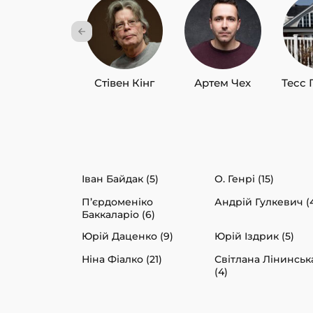
Стівен Кінг
Артем Чех
Тесс 
Іван Байдак (5)
О. Генрі (15)
П’єрдоменіко
Андрій Гулкевич (
Баккаларіо (6)
Юрій Даценко (9)
Юрій Іздрик (5)
Ніна Фіалко (21)
Світлана Лінинськ
(4)