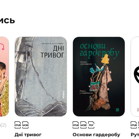
ись
8
(2)
Дні тривог
Основи гардеробу
Ру