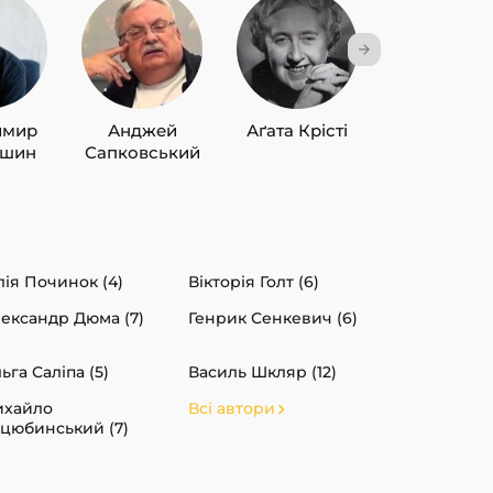
имир
Анджей
Аґата Крісті
Лю Цисін
ишин
Сапковський
ія Починок (4)
Вікторія Голт (6)
ександр Дюма (7)
Генрик Сенкевич (6)
ьга Саліпа (5)
Василь Шкляр (12)
ихайло
Всі автори
цюбинський (7)