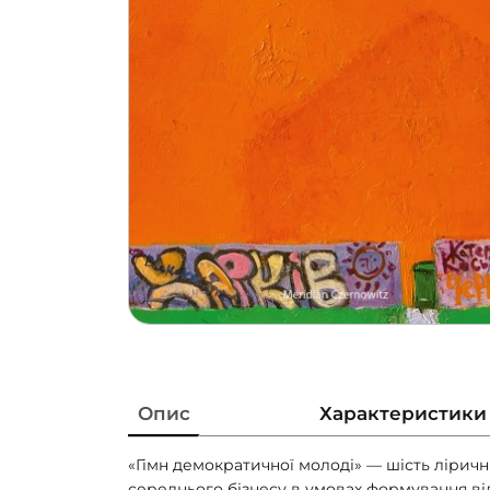
Опис
Характеристики
«Гімн демократичної молоді» — шість ліричн
середнього бізнесу в умовах формування ві