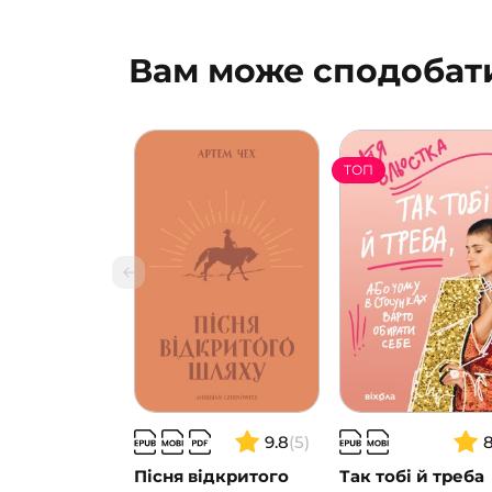
Вам може сподобат
ТОП
9.8
(5)
Пісня відкритого
Так тобі й треба