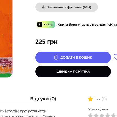
Завантажити фрагмент (
PDF
)
Книга бере участь у програмі єКни
225
грн
ДОДАТИ В КОШИК
ШВИДКА ПОКУПКА
Відгуки (0)
--
(0)
Моя оцінка
их історій про розвиток
дкритого суспільства. Сюжет