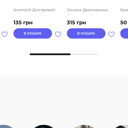
Анатолій Дністровий
Оксана Драчковська
Бра
135
грн
315
грн
5
В КОШИК
В КОШИК