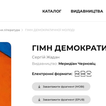
КАТАЛОГ
ВИДАВНИЦТВА
ня література (1854)
я література
ГІМН ДЕМОКРАТИЧНОЇ МОЛОДІ
 для дітей (835)
 для підлітків (240)
ГІМН ДЕМОКРАТ
во-популярна література (1015)
альна література та посібники
Cергій Жадан
Видавництво:
Меридіан Черновіц
клопедії, довідники, словники
Електронні формати:
ункові сертифікати (1)
Завантажити фрагмент (
MOBI
)
Завантажити фрагмент (
EPUB
)