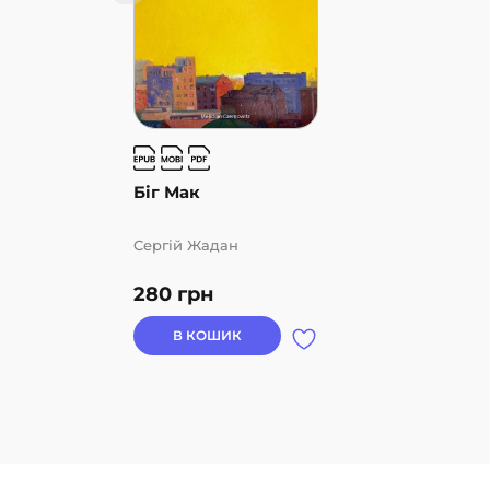
Біг Мак
Cергій Жадан
280
грн
В КОШИК