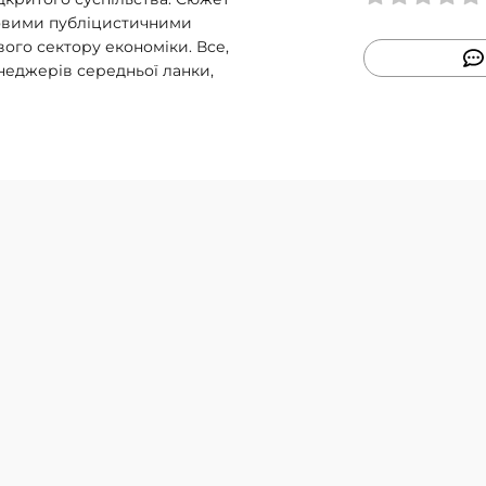
аховими публіцистичними
вого сектору економіки. Все,
енеджерів середньої ланки,