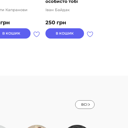
особисто тобі
заплав...
ти Капранови
Іван Байдак
Марія Понома
0
грн
250
грн
139
грн
В КОШИК
В КОШИК
В КОШИК
ВСІ