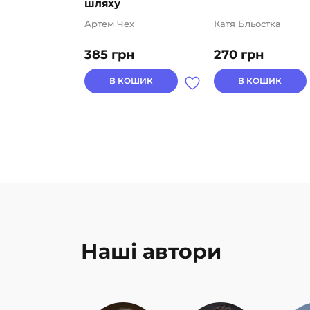
шляху
Артем Чех
Катя Бльостка
385
грн
270
грн
В КОШИК
В КОШИК
Наші автори