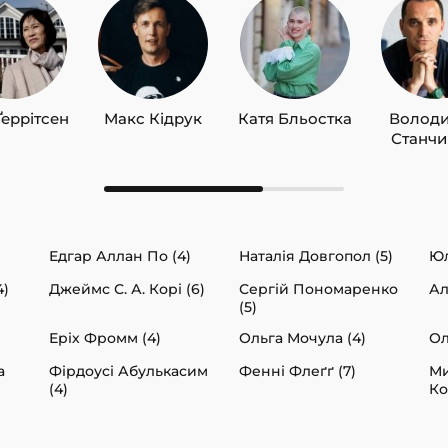
Ґеррітсен
Макс Кідрук
Катя Бльостка
Волод
Станч
Едгар Аллан По (4)
Наталія Довгопол (5)
Юл
4)
Джеймс С. А. Корі (6)
Сергій Пономаренко
Ал
(5)
Еріх Фромм (4)
Ольга Мочула (4)
Ол
а
Фірдоусі Абулькасим
Фенні Флеґґ (7)
М
(4)
Ко