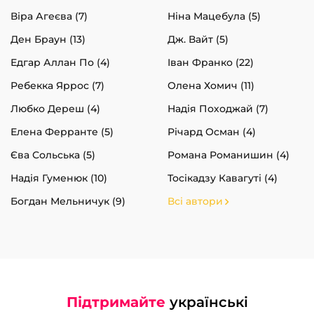
Віра Агеєва (7)
Ніна Мацебула (5)
Ден Браун (13)
Дж. Вайт (5)
Едгар Аллан По (4)
Іван Франко (22)
Ребекка Яррос (7)
Олена Хомич (11)
Любко Дереш (4)
Надія Походжай (7)
Елена Ферранте (5)
Річард Осман (4)
Єва Сольська (5)
Романа Романишин (4)
Надія Гуменюк (10)
Тосікадзу Кавагуті (4)
Богдан Мельничук (9)
Всі автори
Підтримайте
українські