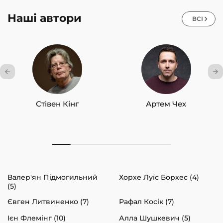
Наші автори
ВСІ
Стівен Кінг
Артем Чех
Валер'ян Підмогильний
Хорхе Луїс Борхес (4)
(5)
Євген Литвиненко (7)
Рафал Косік (7)
Ієн Флемінг (10)
Алла Шушкевич (5)