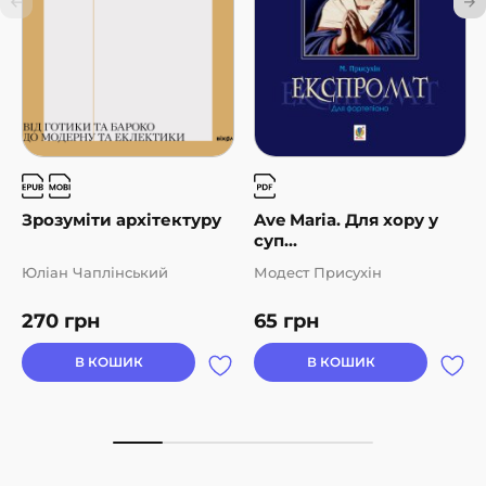
Зрозуміти архітектуру
Ave Maria. Для хору у
суп...
Юліан Чаплінський
Модест Присухін
270
грн
65
грн
В КОШИК
В КОШИК