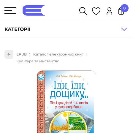
0
У кошику немає товарів.
КАТЕГОРІЇ
Художня література (1854)
EPUB
Каталог електронних книг
Книги для дітей (835)
Культура та мистецтво
Книги для підлітків (240)
Науково-популярна література (1015)
Навчальна література та посібники (527)
Енциклопедії, довідники, словники (55)
Подарункові сертифікати (1)