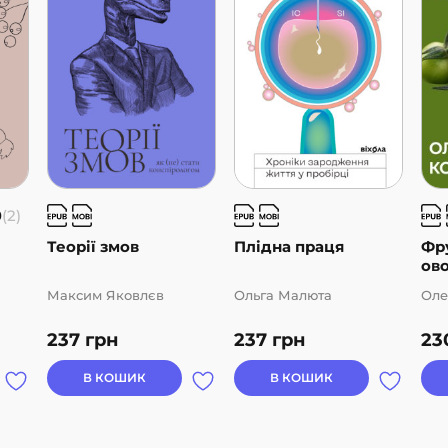
0
(2)
Теорії змов
Плідна праця
Фр
ово
Максим Яковлєв
Ольга Малюта
Оле
237
грн
237
грн
23
В КОШИК
В КОШИК