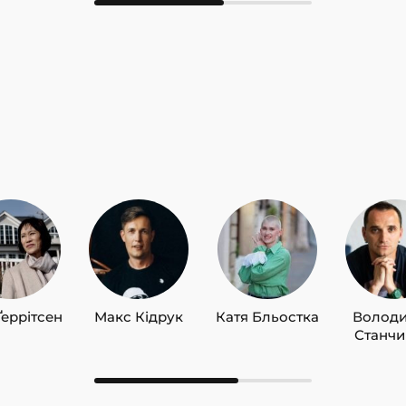
Ґеррітсен
Макс Кідрук
Катя Бльостка
Волод
Станч