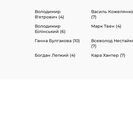
Володимир
Василь Кожелянк
В'ятрович (4)
(7)
Володимир
Марк Твен (4)
Білінський (6)
Ганна Булгакова (10)
Всеволод Нестайк
(7)
Богдан Лепкий (4)
Кара Хантер (7)