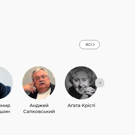
ВСІ
имир
Анджей
Аґата Крісті
Лю Цисін
ишин
Сапковський