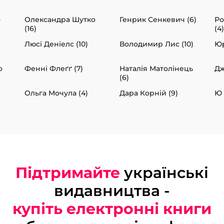
о
Олександра Шутко
Генрик Сенкевич (6)
Ро
(16)
(4)
Люсі Деніелс (10)
Володимир Лис (10)
Юр
о
Фенні Флеґґ (7)
Наталія Матолінець
Дж
(6)
Ольга Мочула (4)
Дара Корній (9)
Ю 
Підтримайте
українські
видавництва -
купіть електронні книги