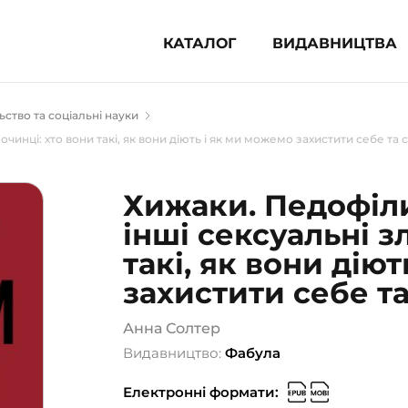
КАТАЛОГ
ВИДАВНИЦТВА
ня література (1854)
ьство та соціальні науки
 для дітей (836)
чинці: хто вони такі, як вони діють і як ми можемо захистити себе та с
 для підлітків (240)
во-популярна література (1015)
Хижаки. Педофіли
альна література та посібники
інші сексуальні з
такі, як вони дію
клопедії, довідники, словники
захистити себе та
ункові сертифікати (1)
Анна Солтер
Видавництво:
Фабула
Електронні формати: