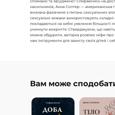
спіймано та засуджено? Спираючись на досл
насильників, Анна Солтер — американська 
визнана фахівчиня з питань сексуальних зл
сексуальні хижаки використовують складні 
покладаються на хибні уявлення більшості 
уникнути викриття. Стверджуючи, що навіть
можна обдурити, авторка розвіює міфи про 
нам інструменти для захисту своїх дітей і се
Вам може сподобат