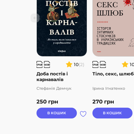
10
(2)
1
Доба постів і
Тіло, секс, шлюб
карнавалів
Стефанія Демчук
Ірина Ігнатенко
250
грн
270
грн
В КОШИК
В КОШИК