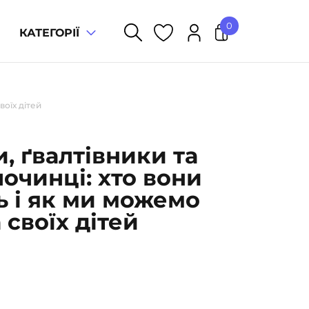
0
КАТЕГОРІЇ
У кошику немає товарів.
воїх дітей
, ґвалтівники та
лочинці: хто вони
ть і як ми можемо
 своїх дітей