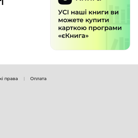
і
кі права
Оплата