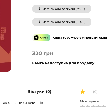
Завантажити фрагмент (
MOBI
)
Завантажити фрагмент (
EPUB
)
Книга бере участь у програмі єКни
320
грн
Книга недоступна для продажу
Відгуки (0)
--
(0)
Моя оцінка
 так мало цих злочинців