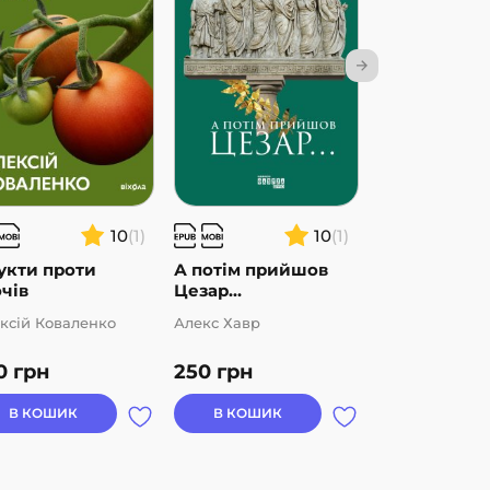
10
(1)
10
(1)
укти проти
А потім прийшов
Пташина іст
чів
Цезар…
ксій Коваленко
Алекс Хавр
Наталія Атама
0
грн
250
грн
210
грн
В КОШИК
В КОШИК
В КОШИК