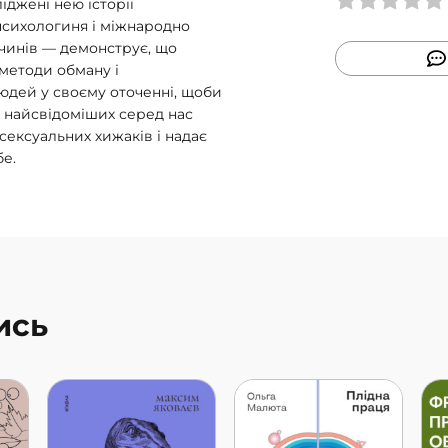
іджені нею історії
психологиня і міжнародно
очинів — демонструє, що
методи обману і
людей у своєму оточенні, щоби
 найсвідоміших серед нас
сексуальних хижаків і надає
бе.
ись