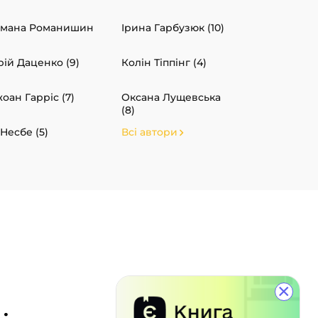
мана Романишин
Ірина Гарбузюк (10)
ій Даценко (9)
Колін Тіппінг (4)
оан Гарріс (7)
Оксана Лущевська
(8)
Несбе (5)
Всі автори
×