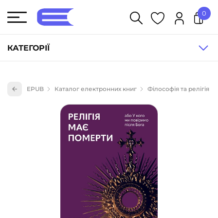
0
У кошику немає товарів.
КАТЕГОРІЇ
Художня література (1854)
EPUB
Каталог електронних книг
Філософія та релігія
Книги для дітей (836)
Книги для підлітків (240)
Науково-популярна література (1015)
Навчальна література та посібники (527)
Енциклопедії, довідники, словники (55)
Подарункові сертифікати (1)