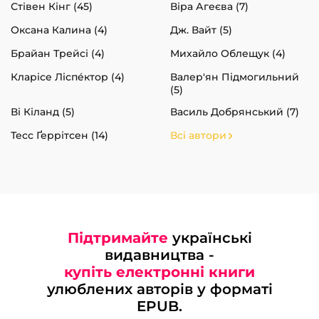
Стівен Кінг (45)
Віра Агеєва (7)
Оксана Калина (4)
Дж. Вайт (5)
Брайан Трейсі (4)
Михайло Облещук (4)
Кларісе Ліспéктор (4)
Валер'ян Підмогильний
(5)
Ві Кіланд (5)
Василь Добрянський (7)
Тесс Ґеррітсен (14)
Всі автори
Підтримайте
українські
видавництва -
купіть електронні книги
улюблених авторів у форматі
EPUB.