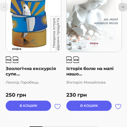
Зоологічна екскурсія
Історія болю на мапі
супе...
нашо...
Леонід Горобець
Вікторія Михайлова
250
грн
230
грн
В КОШИК
В КОШИК