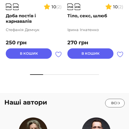
10
(2)
10
(2)
Доба постів і
Тіло, секс, шлюб
карнавалів
Стефанія Демчук
Ірина Ігнатенко
250
грн
270
грн
В КОШИК
В КОШИК
Наші автори
ВСІ