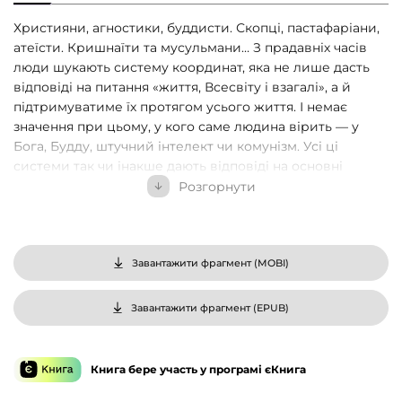
Християни, агностики, буддисти. Скопці, пастафаріани,
атеїсти. Кришнаїти та мусульмани… З прадавніх часів
люди шукають систему координат, яка не лише дасть
відповіді на питання «життя, Всесвіту і взагалі», а й
підтримуватиме їх протягом усього життя. І немає
значення при цьому, у кого саме людина вірить — у
Бога, Будду, штучний інтелект чи комунізм. Усі ці
системи так чи інакше дають відповіді на основні
питання людства та працюють за схожими правилами.
Розгорнути
У книжці «Релігія має померти, або У кого ми повіримо
після Бога» релігієзнавець В’ячеслав Агеєв пояснює, як
релігії функціонують та як заробляють гроші, борються
Завантажити фрагмент (
MOBI
)
за владу, використовують психоактивні речовини і секс
та як реагують на нові виклики, — від ЛГБТ та
Завантажити фрагмент (
EPUB
)
економічних катастроф до воєн і Сovid-19. Чому
комунізм, попри найжорстокіші репресії, так і не зміг
знищити релігію? Як щупальця конспірології
Книга бере участь у програмі єКнига
проникають у людську свідомість і чому критичне
мислення вимикається, коли йдеться про теорії змови