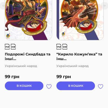
Подорожі Синдбада та
“Кирило Кожум’яка” та
інші...
інш...
Український народ
Український народ
99
грн
99
грн
В КОШИК
В КОШИК