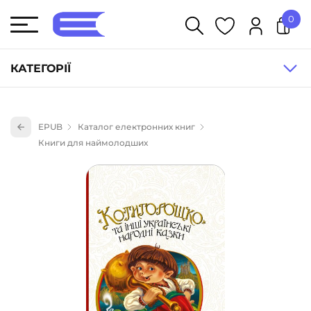
0
У кошику немає товарів.
КАТЕГОРІЇ
Художня література (1854)
EPUB
Каталог електронних книг
Книги для дітей (833)
Книги для наймолодших
Книги для підлітків (240)
Науково-популярна література (1015)
Навчальна література та посібники (527)
Енциклопедії, довідники, словники (55)
Подарункові сертифікати (1)