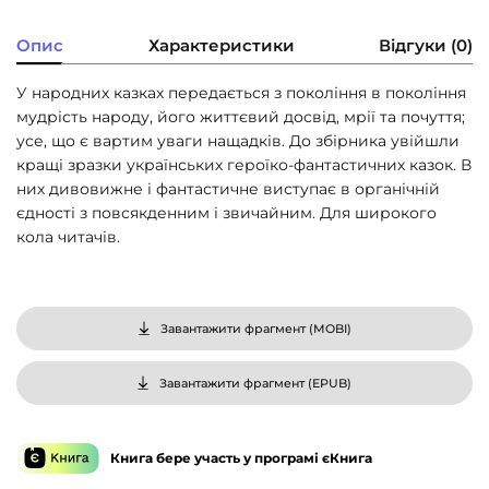
Опис
Характеристики
Відгуки (0)
У народних казках передається з покоління в покоління
мудрість народу, його життєвий досвід, мрії та почуття;
усе, що є вартим уваги нащадків. До збірника увійшли
кращі зразки українських героїко-фантастичних казок. В
них дивовижне і фантастичне виступає в органічній
єдності з повсякденним і звичайним. Для широкого
кола читачів.
Завантажити фрагмент (
MOBI
)
Завантажити фрагмент (
EPUB
)
Книга бере участь у програмі єКнига