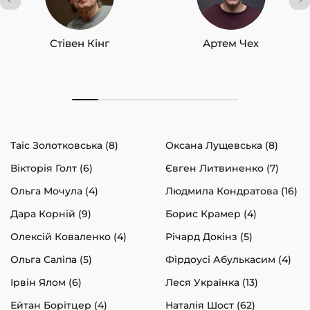
Стівен Кінг
Артем Чех
Таіс Золотковська (8)
Оксана Лущевська (8)
Вікторія Голт (6)
Євген Литвиненко (7)
Ольга Мочула (4)
Людмила Кондратова (16)
Дара Корній (9)
Борис Крамер (4)
Олексій Коваленко (4)
Річард Докінз (5)
Ольга Саліпа (5)
Фірдоусі Абулькасим (4)
Ірвін Ялом (6)
Леся Українка (13)
Ейтан Борітцер (4)
Наталія Шост (62)